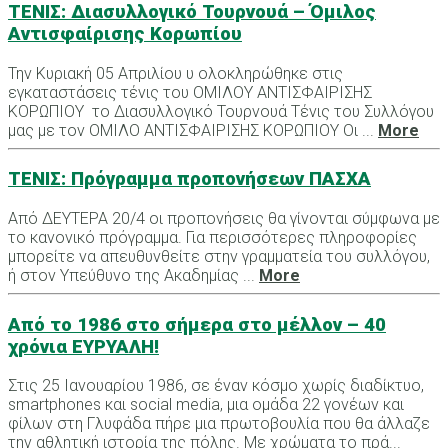
ΤΕΝΙΣ: Διασυλλογικό Τουρνουά – Όμιλος
Αντισφαίρισης Κορωπίου
Την Κυριακή 05 Απριλίου υ ολοκληρώθηκε στις
εγκαταστάσεις τένις του ΟΜΙΛΟΥ ΑΝΤΙΣΦΑΙΡΙΣΗΣ
ΚΟΡΩΠΙΟΥ το Διασυλλογικό Τουρνουά Τένις του Συλλόγου
μας με τον ΟΜΙΛΟ ΑΝΤΙΣΦΑΙΡΙΣΗΣ ΚΟΡΩΠΙΟΥ Οι ...
More
ΤΕΝΙΣ: Πρόγραμμα προπονήσεων ΠΑΣΧΑ
Από ΔΕΥΤΕΡΑ 20/4 οι προπονήσεις θα γίνονται σύμφωνα με
το κανονικό πρόγραμμα. Για περισσότερες πληροφορίες
μπορείτε να απευθυνθείτε στην γραμματεία του συλλόγου,
ή στον Υπεύθυνο της Ακαδημίας ...
More
Από το 1986 στο σήμερα στο μέλλον – 40
χρόνια ΕΥΡΥΑΛΗ!
Στις 25 Ιανουαρίου 1986, σε έναν κόσμο χωρίς διαδίκτυο,
smartphones και social media, μια ομάδα 22 γονέων και
φίλων στη Γλυφάδα πήρε μια πρωτοβουλία που θα άλλαζε
την αθλητική ιστορία της πόλης. Με χρώματα το πρά...