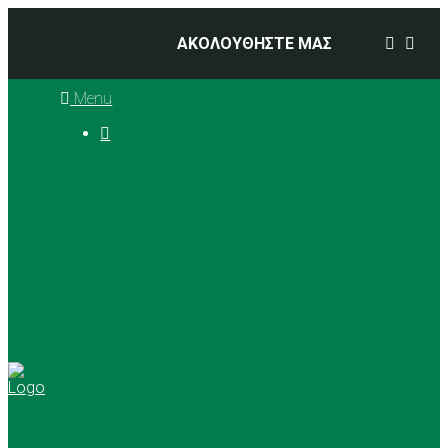
ΑΚΟΛΟΥΘΗΣΤΕ ΜΑΣ
Menu

Ιστορία
Διοικητικό Συμβούλιο
Προπονητές
Αθλήματα
Basketball
Αγώνες Μπάσκετ 2025 –
2026
Ρυθμική Γυμναστική
Tennis
Yoga
Γήπεδα