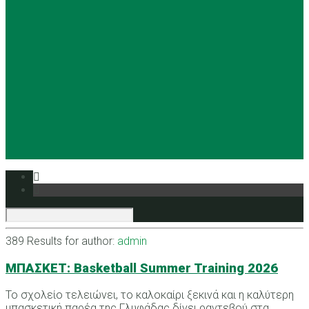
Basketball
Ρυθμική
Tennis
Yoga
Ευρυάλη TV
Δελτία τύπου
389 Results for
author:
admin
ΜΠΑΣΚΕΤ: Basketball Summer Training 2026
Το σχολείο τελειώνει, το καλοκαίρι ξεκινά και η καλύτερη
μπασκετική παρέα της Γλυφάδας δίνει ραντεβού στα