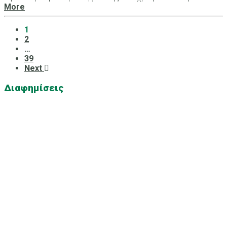
More
1
2
…
39
Next
Διαφημίσεις