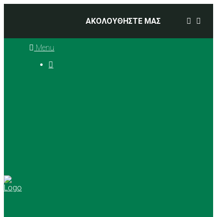
ΑΚΟΛΟΥΘΗΣΤΕ ΜΑΣ
Menu

Ιστορία
Διοικητικό Συμβούλιο
Προπονητές
Αθλήματα
Basketball
Αγώνες Μπάσκετ 2025 –
2026
Ρυθμική Γυμναστική
Tennis
Yoga
Γήπεδα