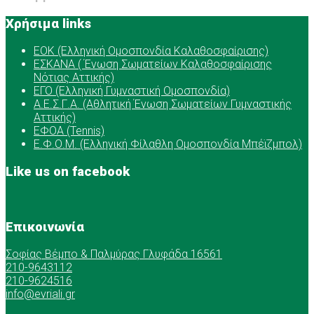
Χρήσιμα links
ΕOK (Ελληνική Ομοσπονδία Καλαθοσφαίρισης)
ΕΣΚΑΝΑ ( Ένωση Σωματείων Καλαθοσφαίρισης
Νότιας Αττικής)
ΕΓΟ (Ελληνική Γυμναστική Ομοσπονδία)
Α.Ε.Σ.Γ.Α. (Αθλητική Ένωση Σωματείων Γυμναστικής
Αττικής)
ΕΦΟΑ (Tennis)
Ε.Φ.Ο.Μ. (Ελληνική Φίλαθλη Ομοσπονδία Μπέϊζμπολ)
Like us on facebook
Επικοινωνία
Σοφίας Βέμπο & Παλμύρας Γλυφάδα 16561
210-9643112
210-9624516
info@evriali.gr