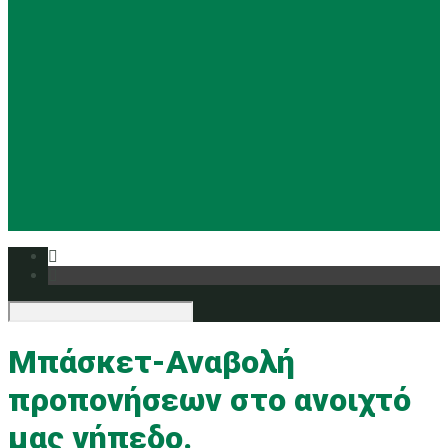
Basketball
Ρυθμική
Tennis
Yoga
Ευρυάλη TV
Δελτία τύπου
Μπάσκετ-Αναβολή
προπονήσεων στο ανοιχτό
μας γήπεδο.