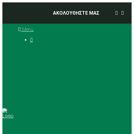
ΑΚΟΛΟΥΘΗΣΤΕ ΜΑΣ
Menu

Ιστορία
Διοικητικό Συμβούλιο
Προπονητές
Αθλήματα
Basketball
Αγώνες Μπάσκετ 2025 –
2026
Ρυθμική Γυμναστική
Tennis
Yoga
Γήπεδα