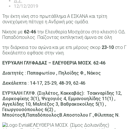
Δ.Σ.
12/12/2019
Την έκτη νίκη στο πρωτάθλημα Α ΕΣΚΑΝΑ και τρίτη
συνεχόμενη πέτυχε η Ανδρική μας ομάδα.
Νίκησε με
62-46
την Ελευθερία Μοσχάτου στο κλειστό ΟΔ.
Παπαδόπουλος. Παίζοντας εκπληκτική άμυνα σε όλη
την διάρκεια του αγώνα και με επι μέρους σκορ
23-10
στο Γ
δεκάλεπτο εφθασε στην νίκη.
ΕΥΡΥΑΛΗ ΓΛΥΦΑΔΑΣ – ΕΛΕΥΘΕΡΙΑ ΜΟΣΧ. 62-46
Διαιτητές : Παπαφωτίου , Πηλοίδης Φ., Νάκος
Δεκάλεπτα : 14-17, 25-29, 48-39, 62-46
ΕΥΡΥΑΛΗ ΓΛΥΦ. (Σιγλέτος, Κακκαβάς): Τσακναρίδης 12,
Δορκοφίκης 3(1), Ψυχογιός 4, Εμμανουηλίδης 11(1) ,
Αγγελίδης 10, Μαλτέζος 3, Βαθρακοκοίλης 5(1) ,
Γεωργουσόπουλος 6(2) ,
Μπούτος8,ΠαπαδόπουλοςΒ.Αποστολου Γ.,Φίλιππας Ν.
ΕΛΕΥΘΕΡΙΑ ΜΟΣΧ. (Σίμος Δολιανίδης)