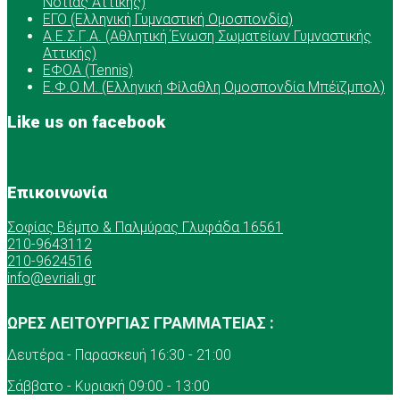
Νότιας Αττικής)
ΕΓΟ (Ελληνική Γυμναστική Ομοσπονδία)
Α.Ε.Σ.Γ.Α. (Αθλητική Ένωση Σωματείων Γυμναστικής
Αττικής)
ΕΦΟΑ (Tennis)
Ε.Φ.Ο.Μ. (Ελληνική Φίλαθλη Ομοσπονδία Μπέϊζμπολ)
Like us on facebook
Επικοινωνία
Σοφίας Βέμπο & Παλμύρας Γλυφάδα 16561
210-9643112
210-9624516
info@evriali.gr
ΩΡΕΣ ΛΕΙΤΟΥΡΓΙΑΣ ΓΡΑΜΜΑΤΕΙΑΣ :
Δευτέρα - Παρασκευή 16:30 - 21:00
Σάββατο - Κυριακή 09:00 - 13:00