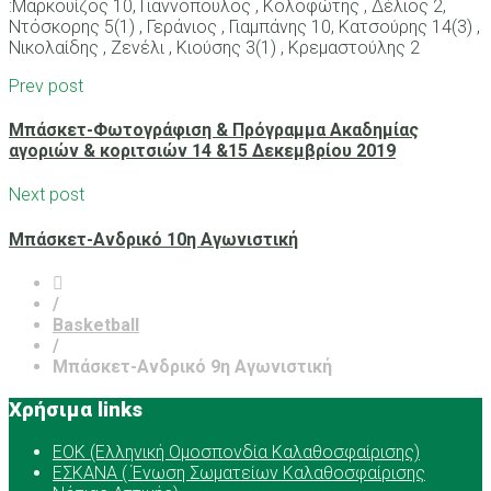
:Μαρκουίζος 10, Γιαννόπουλος , Κολοφώτης , Δέλιος 2,
Ντόσκορης 5(1) , Γεράνιος , Γιαμπάνης 10, Κατσούρης 14(3) ,
Νικολαίδης , Ζενέλι , Κιούσης 3(1) , Κρεμαστούλης 2
Prev post
Μπάσκετ-Φωτογράφιση & Πρόγραμμα Ακαδημίας
αγοριών & κοριτσιών 14 &15 Δεκεμβρίου 2019
Next post
Μπάσκετ-Ανδρικό 10η Αγωνιστική
/
Basketball
/
Μπάσκετ-Ανδρικό 9η Αγωνιστική
Χρήσιμα links
ΕOK (Ελληνική Ομοσπονδία Καλαθοσφαίρισης)
ΕΣΚΑΝΑ ( Ένωση Σωματείων Καλαθοσφαίρισης