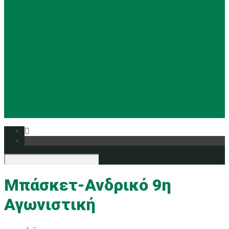
Basketball
Ρυθμική
Tennis
Yoga
Ευρυάλη TV
Δελτία τύπου
Μπάσκετ-Ανδρικό 9η
Αγωνιστική