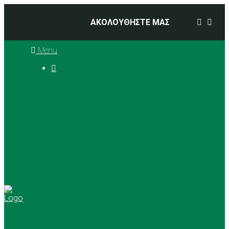
ΑΚΟΛΟΥΘΗΣΤΕ ΜΑΣ
Menu

Ιστορία
Διοικητικό Συμβούλιο
Προπονητές
Αθλήματα
Basketball
Αγώνες Μπάσκετ 2025 –
2026
Ρυθμική Γυμναστική
Tennis
Yoga
Γήπεδα