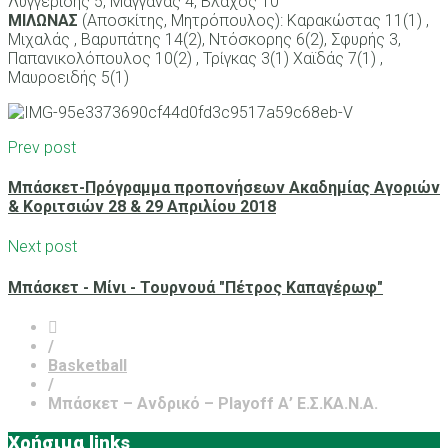
Λυγγερίδης 5, Μαγγανάς 4, Βλάχος 10
ΜΙΛΩΝΑΣ
(Αποσκίτης, Μητρόπουλος): Καρακώστας 11(1) ,
Μιχαλάς , Βαρυπάτης 14(2), Ντόσκορης 6(2), Σφυρής 3,
Παπανικολόπουλος 10(2) , Τρίγκας 3(1) Χαϊδάς 7(1) ,
Μαυροειδής 5(1)
Prev post
Μπάσκετ-Πρόγραμμα προπονήσεων Ακαδημίας Αγοριών
& Κοριτσιών 28 & 29 Απριλίου 2018
Next post
Μπάσκετ - Μίνι - Τουρνουά "Πέτρος Καπαγέρωφ"
/
Basketball
/
Μπάσκετ – Ανδρικό – Playoff Α’ Ε.Σ.ΚΑ.Ν.Α.
Χρήσιμα links