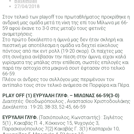
Basketball
27/04/2018
Στον τελικό των playoff του πρωταθλήματος προκρίθηκε η
ανδρική μας ομάδα μετά τη νίκη της επί του Μίλωνα με 66-
59 αφού έκανε το 3-0 στις μεταξύ τους φετινές
αναμετρήσεις.
Στο πρώτο δεκάλεπτο η άμυνά μας δεν ήταν σκληρή και
πιεστική με αποτέλεσμα η ομάδα να δεχτεί εύκολους
πόντους από πικ εντ ρολλ (19-20 σκορ). Οι παίχτες μας
στη συνέχεια ανέβασαν την πίεση στην άμυνα, είχαν καλά
γυρίσματα της μπάλας στην επίθεση, σωστές επιλογές και
παρά την αστοχία στα μακρινά σουτ έφτασαν στο τελικό
66-59.
Πλέον οι άνδρες του συλλόγου μας περιμένουν τον
αντίπαλο τους στον τελικό ανάμεσα σε Πορφύρα και Πέρα.
PLAY OFF (1) ΕΥΡΥΑΛΗ ΓΛΥΦ. – ΜΙΛΩΝΑΣ 66-59(3-0)
Διαιτητές: Θεοδωρόπουλος , Αναστασίου Χριστοδουλάκης
Δεκάλεπτα : 19-20, 38-33, 52-45, 66-59
ΕΥΡΥΑΛΗ ΓΛΥΦ.
(Τασιόπουλος, Κωνσταντής) : Σιγλέτος
5(1) , Κακαβάς Π. 4 , Κόκκινος 15, Ψυχογιός 3,
Παρασκευόπουλος 7(2) Κακαβάς Γ. 3(1) Κασπαριάν 10,