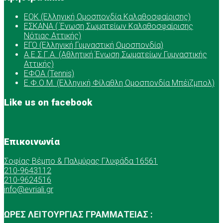
ΕOK (Ελληνική Ομοσπονδία Καλαθοσφαίρισης)
ΕΣΚΑΝΑ ( Ένωση Σωματείων Καλαθοσφαίρισης
Νότιας Αττικής)
ΕΓΟ (Ελληνική Γυμναστική Ομοσπονδία)
Α.Ε.Σ.Γ.Α. (Αθλητική Ένωση Σωματείων Γυμναστικής
Αττικής)
ΕΦΟΑ (Tennis)
Ε.Φ.Ο.Μ. (Ελληνική Φίλαθλη Ομοσπονδία Μπέϊζμπολ)
Like us on facebook
Επικοινωνία
Σοφίας Βέμπο & Παλμύρας Γλυφάδα 16561
210-9643112
210-9624516
info@evriali.gr
ΩΡΕΣ ΛΕΙΤΟΥΡΓΙΑΣ ΓΡΑΜΜΑΤΕΙΑΣ :