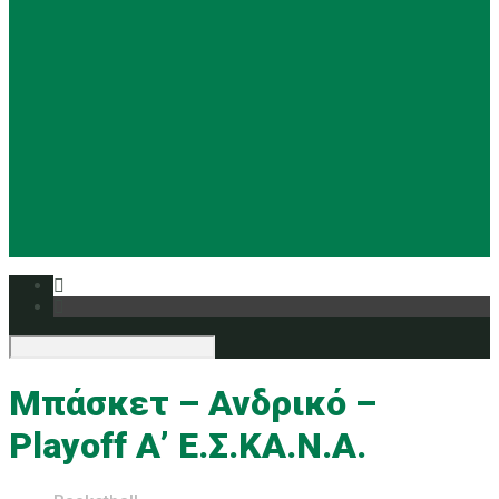
Basketball
Ρυθμική
Tennis
Yoga
Ευρυάλη TV
Δελτία τύπου
Μπάσκετ – Ανδρικό –
Playoff Α’ Ε.Σ.ΚΑ.Ν.Α.