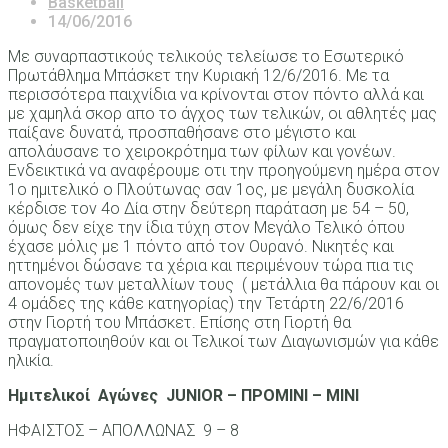
Basketball
14/06/2016
Με συναρπαστικούς τελικούς τελείωσε το Εσωτερικό
Πρωτάθλημα Μπάσκετ την Κυριακή 12/6/2016. Με τα
περισσότερα παιχνίδια να κρίνονται στον πόντο αλλά και
με χαμηλά σκορ απο το άγχος των τελικών, οι αθλητές μας
παίξανε δυνατά, προσπαθήσανε στο μέγιστο και
απολάυσανε το χειροκρότημα των φίλων και γονέων.
Ενδεικτικά να αναφέρουμε οτι την προηγούμενη ημέρα στον
1ο ημιτελικό ο Πλούτωνας σαν 1ος, με μεγάλη δυσκολία
κέρδισε τον 4ο Δία στην δεύτερη παράταση με 54 – 50,
όμως δεν είχε την ίδια τύχη στον Μεγάλο Τελικό όπου
έχασε μόλις με 1 πόντο από τον Ουρανό. Νικητές και
ηττημένοι δώσανε τα χέρια και περιμένουν τώρα πια τις
απονομές των μεταλλίων τους ( μετάλλια θα πάρουν και οι
4 ομάδες της κάθε κατηγορίας) την Τετάρτη 22/6/2016
στην Γιορτή του Μπάσκετ. Επίσης στη Γιορτή θα
πραγματοποιηθούν και οι Τελικοί των Διαγωνισμών για κάθε
ηλικία.
Ημιτελικοί Αγώνες JUNIOR – ΠΡΟΜΙΝΙ – ΜΙΝΙ
ΗΦΑΙΣΤΟΣ – ΑΠΟΛΛΩΝΑΣ 9 – 8