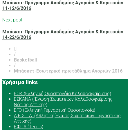
Μπάσκετ-Πρόγραμμα Ακαδημίας Αγοριών & Κοριτσιών
11-12/6/2016
Next post
Μπάσκετ-Πρόγραμμα Ακαδημίας Αγοριών & Κοριτσιών
14-22/6/2016
/
Basketball
/
Μπάσκετ-Εσωτερικό πρωτάθλημα Αγοριών 2016
Χρήσιμα links
ΕOK (Ελληνική Ομοσπονδία Καλαθοσφαίρισης)
ΕΣΚΑΝΑ ( Ένωση Σωματείων Καλαθοσφαίρισης
Νότιας Αττικής)
ΕΓΟ (Ελληνική Γυμναστική Ομοσπονδία)
Α.Ε.Σ.Γ.Α. (Αθλητική Ένωση Σωματείων Γυμναστικής
Αττικής)
ΕΦΟΑ (Tennis)