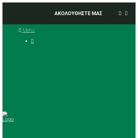
ΑΚΟΛΟΥΘΗΣΤΕ ΜΑΣ
Menu

Ιστορία
Διοικητικό Συμβούλιο
Προπονητές
Αθλήματα
Basketball
Αγώνες Μπάσκετ 2025 –
2026
Ρυθμική Γυμναστική
Tennis
Yoga
Γήπεδα