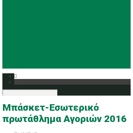
Basketball
Ρυθμική
Tennis
Yoga
Ευρυάλη TV
Δελτία τύπου
Μπάσκετ-Εσωτερικό
πρωτάθλημα Αγοριών 2016