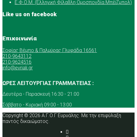
Ε.Φ.Ο.Μ. (Ελληνική Φίλαθλη Ομοσπονδία Μπέϊζμπολ)
Like us on facebook
Επικοινωνία
Σοφίας Βέμπο & Παλμύρας Γλυφάδα 16561
210-9643112
210-9624516
info@evriali.gr
ΩΡΕΣ ΛΕΙΤΟΥΡΓΙΑΣ ΓΡΑΜΜΑΤΕΙΑΣ :
Δευτέρα - Παρασκευή 16:30 - 21:00
Σάββατο - Κυριακή 09:00 - 13:00
Copyright © 2026 Α.Γ.Ο.Γ Ευρυάλης. Με την επιφύλαξη
παντός δικαιώματος.