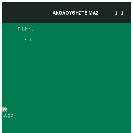
ΑΚΟΛΟΥΘΗΣΤΕ ΜΑΣ
Menu

Ιστορία
Διοικητικό Συμβούλιο
Προπονητές
Αθλήματα
Basketball
Αγώνες Μπάσκετ 2025 –
2026
Ρυθμική Γυμναστική
Tennis
Yoga
Γήπεδα