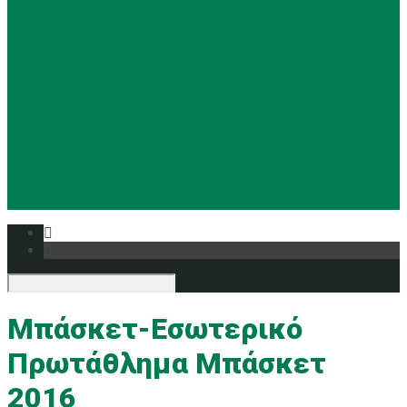
Basketball
Ρυθμική
Tennis
Yoga
Ευρυάλη TV
Δελτία τύπου
Μπάσκετ-Εσωτερικό
Πρωτάθλημα Μπάσκετ
2016