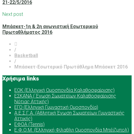
21-22/5/2016
Next post
Μπάσκετ-1η & 2η αγωνιστική Εσωτερικού
Πρωταθλήματος 2016
/
Basketball
/
Μπάσκετ-Εσωτερικό Πρωτάθλημα Μπάσκετ 2016
Χρήσιμα links
ΕOK (Ελληνική Ομοσπονδία Καλαθοσφαίρισης)
ΕΣΚΑΝΑ ( Ένωση Σωματείων Καλαθοσφαίρισης
Νότιας Αττικής)
ΕΓΟ (Ελληνική Γυμναστική Ομοσπονδία)
Α.Ε.Σ.Γ.Α. (Αθλητική Ένωση Σωματείων Γυμναστικής
Αττικής)
ΕΦΟΑ (Tennis)
Ε.Φ.Ο.Μ. (Ελληνική Φίλαθλη Ομοσπονδία Μπέϊζμπολ)