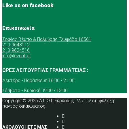
Like us on facebook
Επικοινωνία
Σοφίας Βέμπο & Παλμύρας Γλυφάδα 16561
210-9643112
210-9624516
info@evriali.gr
ΩΡΕΣ ΛΕΙΤΟΥΡΓΙΑΣ ΓΡΑΜΜΑΤΕΙΑΣ :
Δευτέρα - Παρασκευή 16:30 - 21:00
Σάββατο - Κυριακή 09:00 - 13:00
Copyright © 2026 Α.Γ.Ο.Γ Ευρυάλης. Με την επιφύλαξη
παντός δικαιώματος.
ΑΚΟΛΟΥΘΗΣΤΕ ΜΑΣ