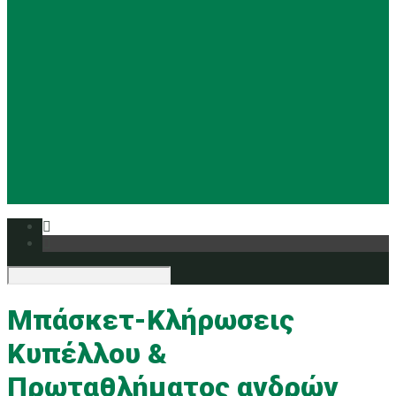
Basketball
Ρυθμική
Tennis
Yoga
Ευρυάλη TV
Δελτία τύπου
Μπάσκετ-Κλήρωσεις
Κυπέλλου &
Πρωταθλήματος ανδρών