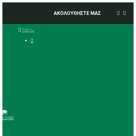
ΑΚΟΛΟΥΘΗΣΤΕ ΜΑΣ
Menu

Ιστορία
Διοικητικό Συμβούλιο
Προπονητές
Αθλήματα
Basketball
Αγώνες Μπάσκετ 2025 –
2026
Ρυθμική Γυμναστική
Tennis
Yoga
Γήπεδα