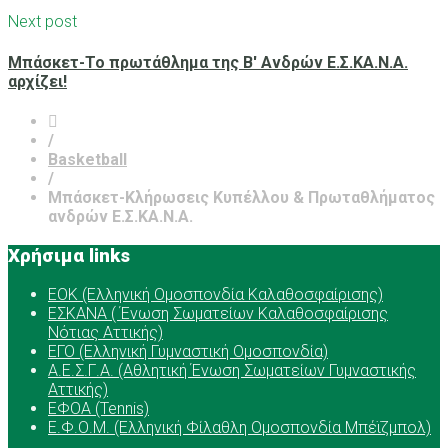
Next post
Μπάσκετ-Το πρωτάθλημα της Β' Ανδρών Ε.Σ.ΚΑ.Ν.Α.
αρχίζει!
/
Basketball
/
Μπάσκετ-Κλήρωσεις Κυπέλλου & Πρωταθλήματος
ανδρών Ε.Σ.ΚΑ.Ν.Α.
Χρήσιμα links
ΕOK (Ελληνική Ομοσπονδία Καλαθοσφαίρισης)
ΕΣΚΑΝΑ ( Ένωση Σωματείων Καλαθοσφαίρισης
Νότιας Αττικής)
ΕΓΟ (Ελληνική Γυμναστική Ομοσπονδία)
Α.Ε.Σ.Γ.Α. (Αθλητική Ένωση Σωματείων Γυμναστικής
Αττικής)
ΕΦΟΑ (Tennis)
Ε.Φ.Ο.Μ. (Ελληνική Φίλαθλη Ομοσπονδία Μπέϊζμπολ)