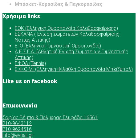
Μπάσκετ-Κορασίδες & Παγκορασίδες
Χρήσιμα links
ΕOK (Ελληνική Ομοσπονδία Καλαθοσφαίρισης)
ΕΣΚΑΝΑ ( Ένωση Σωματείων Καλαθοσφαίρισης
Νότιας Αττικής)
ΕΓΟ (Ελληνική Γυμναστική Ομοσπονδία)
Α.Ε.Σ.Γ.Α. (Αθλητική Ένωση Σωματείων Γυμναστικής
Αττικής)
ΕΦΟΑ (Tennis)
Ε.Φ.Ο.Μ. (Ελληνική Φίλαθλη Ομοσπονδία Μπέϊζμπολ)
Like us on facebook
Επικοινωνία
Σοφίας Βέμπο & Παλμύρας Γλυφάδα 16561
210-9643112
210-9624516
info@evriali.gr