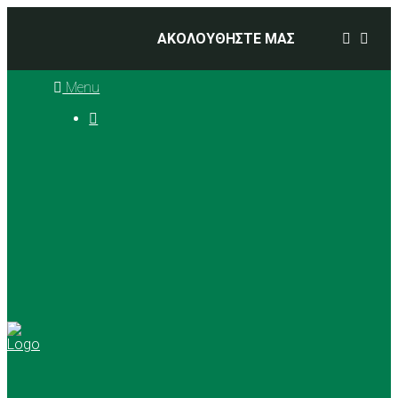
ΑΚΟΛΟΥΘΗΣΤΕ ΜΑΣ
Menu

Ιστορία
Διοικητικό Συμβούλιο
Προπονητές
Αθλήματα
Basketball
Αγώνες Μπάσκετ 2025 –
2026
Ρυθμική Γυμναστική
Tennis
Yoga
Γήπεδα