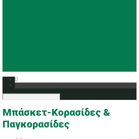
Basketball
Ρυθμική
Tennis
Yoga
Ευρυάλη TV
Δελτία τύπου
Μπάσκετ-Κορασίδες &
Παγκορασίδες