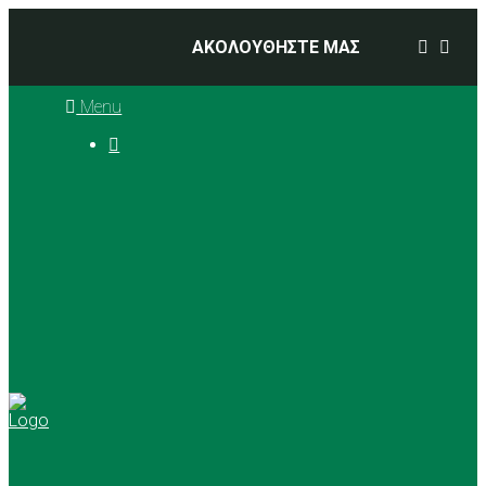
ΑΚΟΛΟΥΘΗΣΤΕ ΜΑΣ
Menu

Ιστορία
Διοικητικό Συμβούλιο
Προπονητές
Αθλήματα
Basketball
Αγώνες Μπάσκετ 2025 –
2026
Ρυθμική Γυμναστική
Tennis
Yoga
Γήπεδα