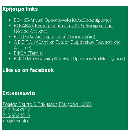
Χρήσιμα links
ΕOK (Ελληνική Ομοσπονδία Καλαθοσφαίρισης)
ΕΣΚΑΝΑ ( Ένωση Σωματείων Καλαθοσφαίρισης
Νότιας Αττικής)
ΕΓΟ (Ελληνική Γυμναστική Ομοσπονδία)
Α.Ε.Σ.Γ.Α. (Αθλητική Ένωση Σωματείων Γυμναστικής
Αττικής)
ΕΦΟΑ (Tennis)
Ε.Φ.Ο.Μ. (Ελληνική Φίλαθλη Ομοσπονδία Μπέϊζμπολ)
Like us on facebook
Επικοινωνία
Σοφίας Βέμπο & Παλμύρας Γλυφάδα 16561
210-9643112
210-9624516
info@evriali.gr