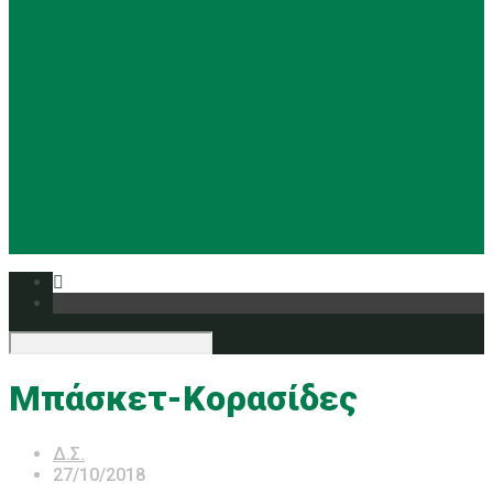
Basketball
Ρυθμική
Tennis
Yoga
Ευρυάλη TV
Δελτία τύπου
Μπάσκετ-Κορασίδες
Δ.Σ.
27/10/2018