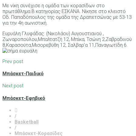
Με νίκη συνέχισε η ομάδα των κορασίδων στο
πρωτάθλημα Β κατηγορίας ΕΣΚΑΝΑ. Νίκησε στο κλειστό
Οδ. Παπαδόπουλος της ομάδα της Δραπετσώνας με 53-13
για την 4η αωνιστική.
Ευρυάλη Γλυφάδας: (Νικολάου) Αυγουστιανού ,
Ζωναροπούλου,Μπαλτατζή 12, Μπίκα, Τσώνη 2,Ζαβραδινού
8,Καρασούτα,Μισορεβύθη 12, Σαλβαρ’α 11,Παναγιωτίδη 6.
Prev post
Μπάσκετ-Παιδικό
Next post
Μπάσκετ-Εφηβικό
/
Basketball
/
Μπάσκετ-Κορασίδες