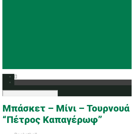
Basketball
Ρυθμική
Tennis
Yoga
Ευρυάλη TV
Δελτία τύπου
Μπάσκετ – Μίνι – Τουρνουά
“Πέτρος Καπαγέρωφ”