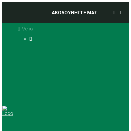
ΑΚΟΛΟΥΘΗΣΤΕ ΜΑΣ
Menu

Ιστορία
Διοικητικό Συμβούλιο
Προπονητές
Αθλήματα
Basketball
Αγώνες Μπάσκετ 2025 –
2026
Ρυθμική Γυμναστική
Tennis
Yoga
Γήπεδα