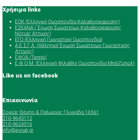
Χρήσιμα links
ΕOK (Ελληνική Ομοσπονδία Καλαθοσφαίρισης)
ΕΣΚΑΝΑ ( Ένωση Σωματείων Καλαθοσφαίρισης
Νότιας Αττικής)
ΕΓΟ (Ελληνική Γυμναστική Ομοσπονδία)
Α.Ε.Σ.Γ.Α. (Αθλητική Ένωση Σωματείων Γυμναστικής
Αττικής)
ΕΦΟΑ (Tennis)
Ε.Φ.Ο.Μ. (Ελληνική Φίλαθλη Ομοσπονδία Μπέϊζμπολ)
Like us on facebook
Επικοινωνία
Σοφίας Βέμπο & Παλμύρας Γλυφάδα 16561
210-9643112
210-9624516
info@evriali.gr