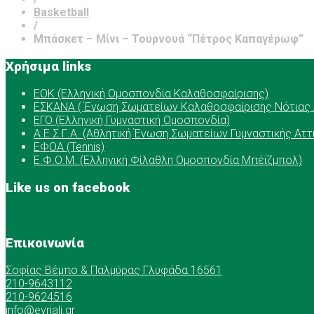
Basketball
/
Μπάσκετ – Μίνι – Τουρνουά “Πέτρος Καπαγέρωφ”
Χρήσιμα links
ΕOK (Ελληνική Ομοσπονδία Καλαθοσφαίρισης)
ΕΣΚΑΝΑ ( Ένωση Σωματείων Καλαθοσφαίρισης Νότιας 
ΕΓΟ (Ελληνική Γυμναστική Ομοσπονδία)
Α.Ε.Σ.Γ.Α. (Αθλητική Ένωση Σωματείων Γυμναστικής Αττ
ΕΦΟΑ (Tennis)
Ε.Φ.Ο.Μ. (Ελληνική Φίλαθλη Ομοσπονδία Μπέϊζμπολ)
Like us on facebook
Επικοινωνία
Σοφίας Βέμπο & Παλμύρας Γλυφάδα 16561
210-9643112
210-9624516
info@evriali.gr