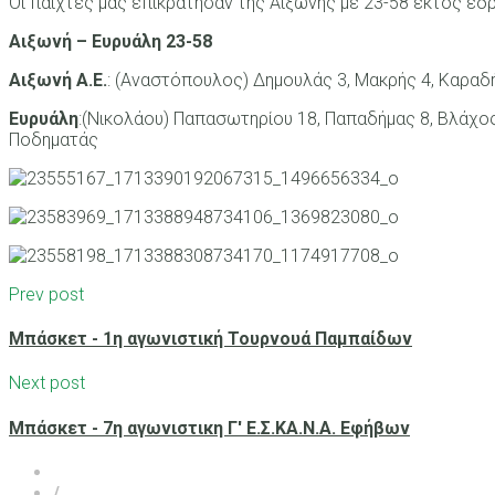
Οι παίχτες μας επικράτησαν της Αιξωνής με 23-58 εκτός έδ
Αιξωνή – Ευρυάλη 23-58
Αιξωνή Α.Ε.
: (Αναστόπουλος) Δημουλάς 3, Μακρής 4, Καραδ
Ευρυάλη
:(Νικολάου) Παπασωτηρίου 18, Παπαδήμας 8, Βλάχος
Ποδηματάς
Prev post
Μπάσκετ - 1η αγωνιστική Τουρνουά Παμπαίδων
Next post
Μπάσκετ - 7η αγωνιστικη Γ' Ε.Σ.ΚΑ.Ν.Α. Εφήβων
/