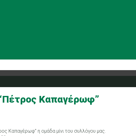
 “Πέτρος Καπαγέρωφ”
τρος Καπαγέρωφ” η ομάδα μίνι του συλλόγου μας.