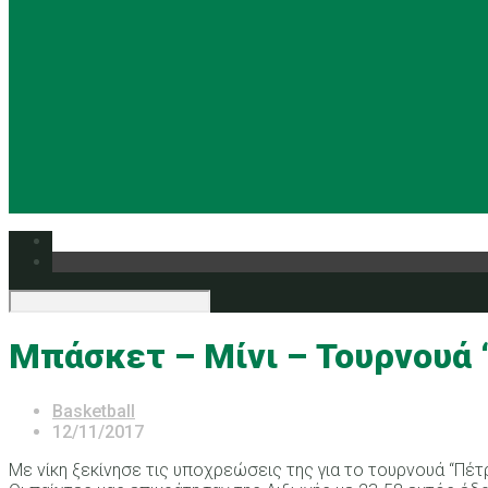
Μπάσκετ – Μίνι – Τουρνουά
Basketball
12/11/2017
Με νίκη ξεκίνησε τις υποχρεώσεις της για το τουρνουά “Πέ