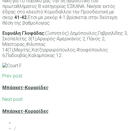
Νίκη για το παιδικό μας την 5η αγωνιστική του
πρωταθλήματος Β κατηγορίας ΕΣΚΑΝΑ. Νίκησε εκτός
έδρας στο κλειστό Κορυδαλλού την Προοδευτική με
σκορ
41-42.
Έτσι με ρεκόρ 4-1 βρίσκεται στην δεύτερη
θέση της βαθμολογίας.
Ευρυάλη Γλυφάδας:
(Ξυπνητός) Δημόπουλος,Γαβριηλίδης 3,
Σκοπελίτης 3(1),Αργυρός-Αμερικάνος 2, Πάνος 2,
Μάστορας,Φίλιππας
14(1),Μερτής,Χατζηαργυρόπουλος,Φουφόπουλος
6,Παδουβάς,Καλαμπόκας 12.
Prev post
Μπάσκετ-Κορασίδες
Next post
Μπάσκετ-Κορασίδες
/