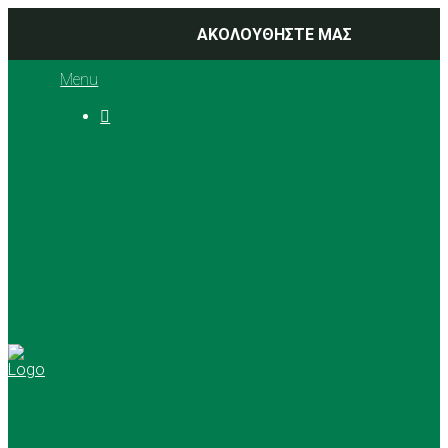
ΑΚΟΛΟΥΘΗΣΤΕ ΜΑΣ
Menu

Ιστορία
Διοικητικό Συμβούλιο
Προπονητές
Αθλήματα
Basketball
Αγώνες Μπάσκετ 2025 –
2026
Ρυθμική Γυμναστική
Tennis
Yoga
Γήπεδα