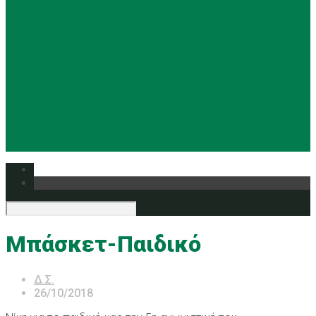
Basketball
Ρυθμική
Tennis
Yoga
Ευρυάλη TV
Δελτία τύπου
Μπάσκετ-Παιδικό
Δ.Σ.
26/10/2018