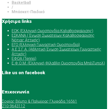
Basketball
/
Μπάσκετ-Παιδικό
Χρήσιμα links
ΕOK (Ελληνική Ομοσπονδία Καλαθοσφαίρισης)
ΕΣΚΑΝΑ ( Ένωση Σωματείων Καλαθοσφαίρισης
Νότιας Αττικής)
ΕΓΟ (Ελληνική Γυμναστική Ομοσπονδία)
Α.Ε.Σ.Γ.Α. (Αθλητική Ένωση Σωματείων Γυμναστικής
Αττικής)
ΕΦΟΑ (Tennis)
Ε.Φ.Ο.Μ. (Ελληνική Φίλαθλη Ομοσπονδία Μπέϊζμπολ)
Like us on facebook
Επικοινωνία
Σοφίας Βέμπο & Παλμύρας Γλυφάδα 16561
210-9643112