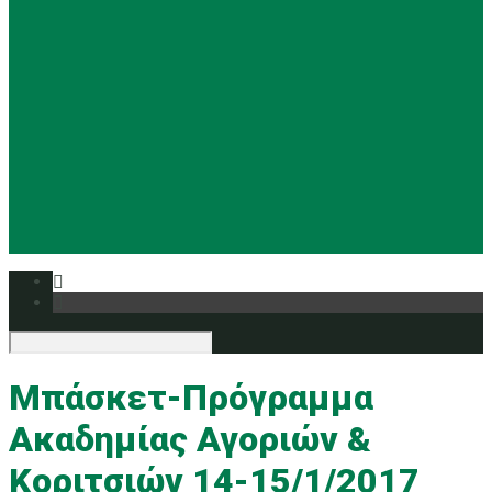
Basketball
Ρυθμική
Tennis
Yoga
Ευρυάλη TV
Δελτία τύπου
Μπάσκετ-Πρόγραμμα
Ακαδημίας Αγοριών &
Κοριτσιών 14-15/1/2017