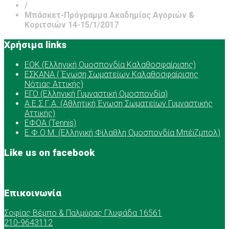
/
Μπάσκετ-Πρόγραμμα Ακαδημίας Αγοριών &
Κοριτσιών 14-15/1/2017
Χρήσιμα links
ΕOK (Ελληνική Ομοσπονδία Καλαθοσφαίρισης)
ΕΣΚΑΝΑ ( Ένωση Σωματείων Καλαθοσφαίρισης
Νότιας Αττικής)
ΕΓΟ (Ελληνική Γυμναστική Ομοσπονδία)
Α.Ε.Σ.Γ.Α. (Αθλητική Ένωση Σωματείων Γυμναστικής
Αττικής)
ΕΦΟΑ (Tennis)
Ε.Φ.Ο.Μ. (Ελληνική Φίλαθλη Ομοσπονδία Μπέϊζμπολ)
Like us on facebook
Επικοινωνία
Σοφίας Βέμπο & Παλμύρας Γλυφάδα 16561
210-9643112