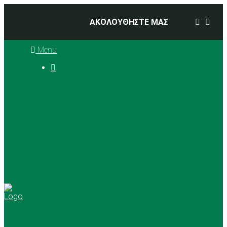
ΑΚΟΛΟΥΘΗΣΤΕ ΜΑΣ
Menu

Ιστορία
Διοικητικό Συμβούλιο
Προπονητές
Αθλήματα
Basketball
Αγώνες Μπάσκετ 2025 –
2026
Ρυθμική Γυμναστική
Tennis
Yoga
Γήπεδα