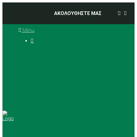
ΑΚΟΛΟΥΘΗΣΤΕ ΜΑΣ
Menu

Ιστορία
Διοικητικό Συμβούλιο
Προπονητές
Αθλήματα
Basketball
Αγώνες Μπάσκετ 2025 –
2026
Ρυθμική Γυμναστική
Tennis
Yoga
Γήπεδα