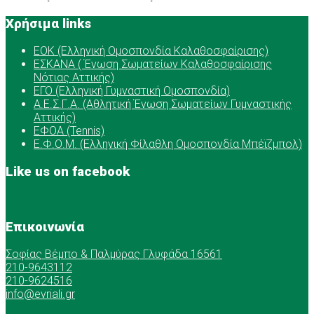
Χρήσιμα links
ΕOK (Ελληνική Ομοσπονδία Καλαθοσφαίρισης)
ΕΣΚΑΝΑ ( Ένωση Σωματείων Καλαθοσφαίρισης
Νότιας Αττικής)
ΕΓΟ (Ελληνική Γυμναστική Ομοσπονδία)
Α.Ε.Σ.Γ.Α. (Αθλητική Ένωση Σωματείων Γυμναστικής
Αττικής)
ΕΦΟΑ (Tennis)
Ε.Φ.Ο.Μ. (Ελληνική Φίλαθλη Ομοσπονδία Μπέϊζμπολ)
Like us on facebook
Επικοινωνία
Σοφίας Βέμπο & Παλμύρας Γλυφάδα 16561
210-9643112
210-9624516
info@evriali.gr