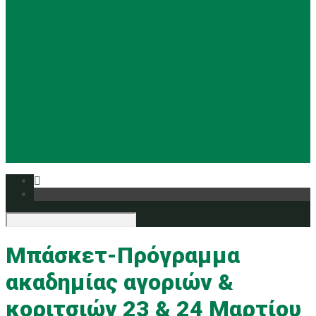
Basketball
Ρυθμική
Tennis
Yoga
Ευρυάλη TV
Δελτία τύπου
Μπάσκετ-Πρόγραμμα
ακαδημίας αγοριών &
κοριτσιών 23 & 24 Μαρτίου