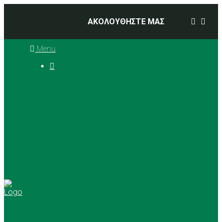
ΑΚΟΛΟΥΘΗΣΤΕ ΜΑΣ
Menu

Ιστορία
Διοικητικό Συμβούλιο
Προπονητές
Αθλήματα
Basketball
Αγώνες Μπάσκετ 2025 –
2026
Ρυθμική Γυμναστική
Tennis
Yoga
Γήπεδα