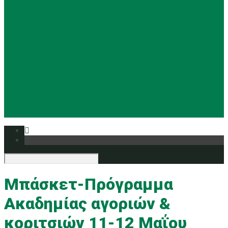
Basketball
Ρυθμική
Tennis
Yoga
Ευρυάλη TV
Δελτία τύπου
Μπάσκετ-Πρόγραμμα
Ακαδημίας αγοριών &
κοριτσιών 11-12 Μαΐου