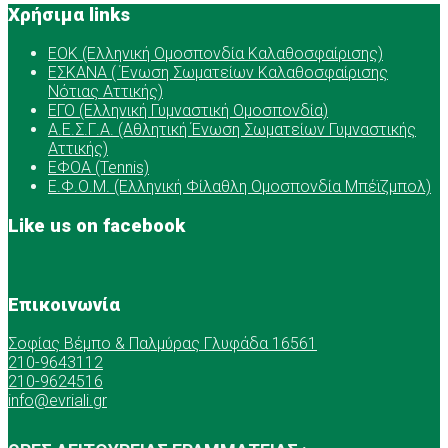
Χρήσιμα links
ΕOK (Ελληνική Ομοσπονδία Καλαθοσφαίρισης)
ΕΣΚΑΝΑ ( Ένωση Σωματείων Καλαθοσφαίρισης
Νότιας Αττικής)
ΕΓΟ (Ελληνική Γυμναστική Ομοσπονδία)
Α.Ε.Σ.Γ.Α. (Αθλητική Ένωση Σωματείων Γυμναστικής
Αττικής)
ΕΦΟΑ (Tennis)
Ε.Φ.Ο.Μ. (Ελληνική Φίλαθλη Ομοσπονδία Μπέϊζμπολ)
Like us on facebook
Επικοινωνία
Σοφίας Βέμπο & Παλμύρας Γλυφάδα 16561
210-9643112
210-9624516
info@evriali.gr