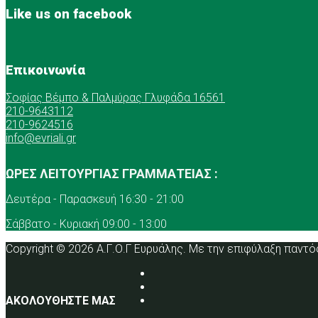
Like us on facebook
Επικοινωνία
Σοφίας Βέμπο & Παλμύρας Γλυφάδα 16561
210-9643112
210-9624516
info@evriali.gr
ΩΡΕΣ ΛΕΙΤΟΥΡΓΙΑΣ ΓΡΑΜΜΑΤΕΙΑΣ :
Δευτέρα - Παρασκευή 16:30 - 21:00
Σάββατο - Κυριακή 09:00 - 13:00
Copyright © 2026 Α.Γ.Ο.Γ Ευρυάλης. Με την επιφύλαξη παντό
ΑΚΟΛΟΥΘΗΣΤΕ ΜΑΣ