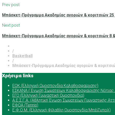
Prev post
Μπάσκετ-Πρόγραμμα Ακαδημίας αγοριών & κοριτσιών 25 &
Next post
Μπάσκετ-Πρόγραμμα Ακαδημίας αγοριών & κοριτσιών 8 &
/
Basketball
/
Μπάσκετ-Πρόγραμμα Ακαδημίας αγοριών & κοριτσι
Χρήσιμα links
ΕOK (Ελληνική Ομοσπονδία Καλαθοσφαίρισης)
ΕΣΚΑΝΑ ( Ένωση Σωματείων Καλαθοσφαίρισης Νότιας 
ΕΓΟ (Ελληνική Γυμναστική Ομοσπονδία)
Α.Ε.Σ.Γ.Α. (Αθλητική Ένωση Σωματείων Γυμναστικής Αττ
ΕΦΟΑ (Tennis)
Ε.Φ.Ο.Μ. (Ελληνική Φίλαθλη Ομοσπονδία Μπέϊζμπολ)