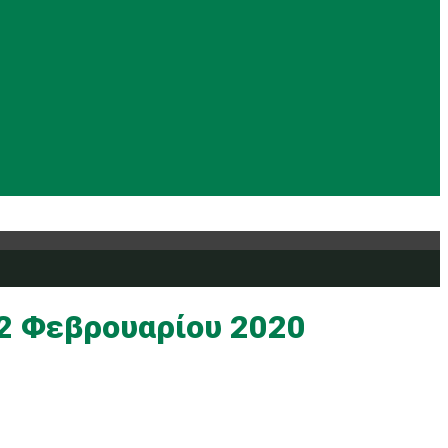
Ρυθμική
Tennis
Yoga
Ευρυάλη TV
Δελτία τύπου
2 Φεβρουαρίου 2020