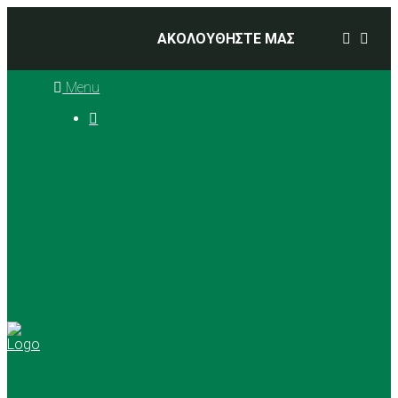
ΑΚΟΛΟΥΘΗΣΤΕ ΜΑΣ
Menu

Ιστορία
Διοικητικό Συμβούλιο
Προπονητές
Αθλήματα
Basketball
Αγώνες Μπάσκετ 2025 –
2026
Ρυθμική Γυμναστική
Tennis
Yoga
Γήπεδα