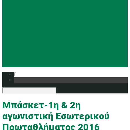
Basketball
Ρυθμική
Tennis
Yoga
Ευρυάλη TV
Δελτία τύπου
Μπάσκετ-1η & 2η
αγωνιστική Εσωτερικού
Πρωταθλήματος 2016