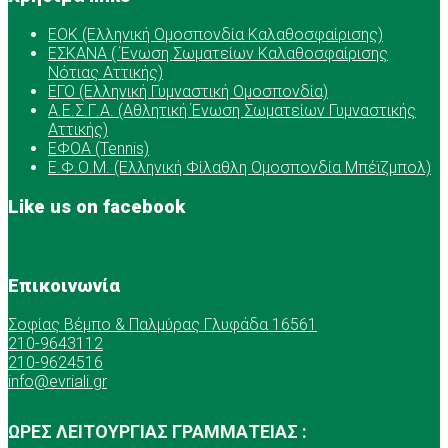
ΕOK (Ελληνική Ομοσπονδία Καλαθοσφαίρισης)
ΕΣΚΑΝΑ ( Ένωση Σωματείων Καλαθοσφαίρισης
Νότιας Αττικής)
ΕΓΟ (Ελληνική Γυμναστική Ομοσπονδία)
Α.Ε.Σ.Γ.Α. (Αθλητική Ένωση Σωματείων Γυμναστικής
Αττικής)
ΕΦΟΑ (Tennis)
Ε.Φ.Ο.Μ. (Ελληνική Φίλαθλη Ομοσπονδία Μπέϊζμπολ)
Like us on facebook
Επικοινωνία
Σοφίας Βέμπο & Παλμύρας Γλυφάδα 16561
210-9643112
210-9624516
info@evriali.gr
ΩΡΕΣ ΛΕΙΤΟΥΡΓΙΑΣ ΓΡΑΜΜΑΤΕΙΑΣ :