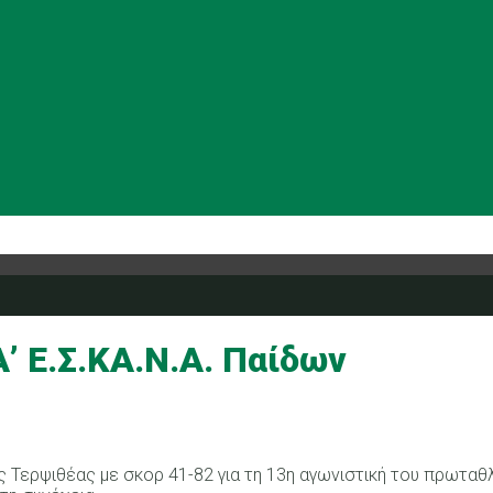
’ Ε.Σ.ΚΑ.Ν.Α. Παίδων
ς Τερψιθέας με σκορ 41-82 για τη 13η αγωνιστική του πρωταθλ