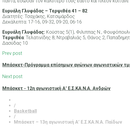
πάντα, έδωσαν τον καλύτερο τους εαυτό και πλέον κοιτάνε 
Ευρυάλη Γλυφάδας – Τερψιθέα 41 – 82
Διαιτητές: Τσαχάκης, Κατσιμάρδος
Δεκάλεπτα: 17-16, 09-32, 09-20, 06-16
Ευρυάλη Γλυφάδας:
Κούστας 5(1), Φιλιππας Ν., Φουφόπουλος
Τερψιθέα
: Τελατινίδης 8, Ντραβαλιάς 5, Θάνος 2, Παπαδημη
Δασύδας 10
Prev post
Μπάσκετ-Πρόγραμμα επίσημων αγώνων αγωνιστικών τμη
Next post
Μπάσκετ - 12η αγωνιστική Α' Ε.Σ.ΚΑ.Ν.Α. Ανδρών
/
Basketball
/
Μπάσκετ – 13η αγωνιστική Α’ Ε.Σ.ΚΑ.Ν.Α. Παίδων