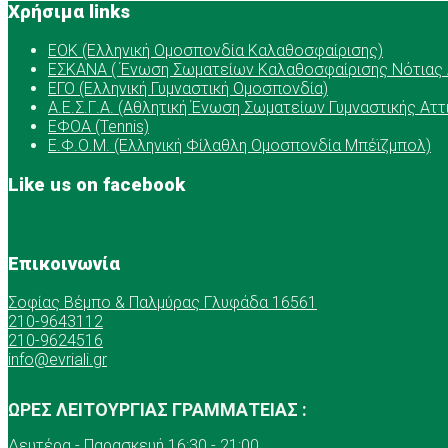
Χρήσιμα links
ΕOK (Ελληνική Ομοσπονδία Καλαθοσφαίρισης)
ΕΣΚΑΝΑ ( Ένωση Σωματείων Καλαθοσφαίρισης Νότιας 
ΕΓΟ (Ελληνική Γυμναστική Ομοσπονδία)
Α.Ε.Σ.Γ.Α. (Αθλητική Ένωση Σωματείων Γυμναστικής Αττ
ΕΦΟΑ (Tennis)
Ε.Φ.Ο.Μ. (Ελληνική Φίλαθλη Ομοσπονδία Μπέϊζμπολ)
Like us on facebook
Επικοινωνία
Σοφίας Βέμπο & Παλμύρας Γλυφάδα 16561
210-9643112
210-9624516
info@evriali.gr
ΩΡΕΣ ΛΕΙΤΟΥΡΓΙΑΣ ΓΡΑΜΜΑΤΕΙΑΣ :
Δευτέρα - Παρασκευή 16:30 - 21:00