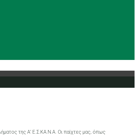
Ρυθμική
Tennis
Yoga
Ευρυάλη TV
Δελτία τύπου
ήματος της Α’ Ε.Σ.ΚΑ.Ν.Α. Οι παίχτες μας, όπως