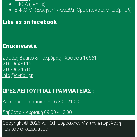
ΕΦΟΑ (Tennis)
Ε.Φ.Ο.Μ. (Ελληνική Φίλαθλη Ομοσπονδία Μπέϊζμπολ)
Like us on facebook
Επικοινωνία
Σοφίας Βέμπο & Παλμύρας Γλυφάδα 16561
210-9643112
210-9624516
info@evriali.gr
ΩΡΕΣ ΛΕΙΤΟΥΡΓΙΑΣ ΓΡΑΜΜΑΤΕΙΑΣ :
Δευτέρα - Παρασκευή 16:30 - 21:00
Σάββατο - Κυριακή 09:00 - 13:00
Copyright © 2026 Α.Γ.Ο.Γ Ευρυάλης. Με την επιφύλαξη
παντός δικαιώματος.