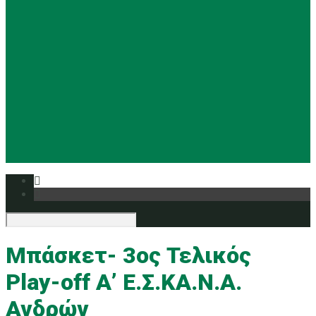
Basketball
Ρυθμική
Tennis
Yoga
Ευρυάλη TV
Δελτία τύπου
Μπάσκετ- 3ος Τελικός
Play-off Α’ Ε.Σ.ΚΑ.Ν.Α.
Ανδρών