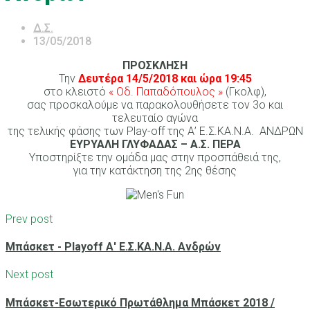
Δ.Σ.
13/05/2018
ΠΡΟΣΚΛΗΣΗ
Την
Δευτέρα 14/5/2018 και ώρα 19:45
στο κλειστό
« Οδ. Παπαδόπουλος »
(Γκολφ),
σας προσκαλούμε να παρακολουθήσετε τον 3ο και
τελευταίο αγώνα
της τελικής φάσης των Play-off της Α’ Ε.Σ.ΚΑ.Ν.Α. ΑΝΔΡΩΝ
ΕΥΡΥΑΛΗ ΓΛΥΦΑΔΑΣ – Α.Σ. ΠΕΡΑ
Υποστηρίξτε την ομάδα μας στην προσπάθειά της,
για την κατάκτηση της 2ης θέσης
Prev post
Μπάσκετ - Playoff Α' Ε.Σ.ΚΑ.Ν.Α. Ανδρών
Next post
Μπάσκετ-Εσωτερικό Πρωτάθλημα Μπάσκετ 2018 /