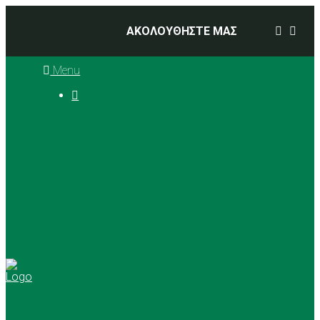
ΑΚΟΛΟΥΘΗΣΤΕ ΜΑΣ
Menu

Ιστορία
Διοικητικό Συμβούλιο
Προπονητές
Αθλήματα
Basketball
Αγώνες Μπάσκετ 2025 –
2026
Ρυθμική Γυμναστική
Tennis
Yoga
Γήπεδα