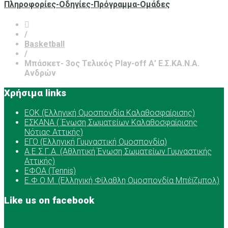
Πληροφορίες-Οδηγίες-Πρόγραμμα-Ομάδες
/
Basketball
/
Μπάσκετ- 3ος Τελικός Play-off Α’ Ε.Σ.ΚΑ.Ν.Α.
Ανδρών
Χρήσιμα links
ΕOK (Ελληνική Ομοσπονδία Καλαθοσφαίρισης)
ΕΣΚΑΝΑ ( Ένωση Σωματείων Καλαθοσφαίρισης
Νότιας Αττικής)
ΕΓΟ (Ελληνική Γυμναστική Ομοσπονδία)
Α.Ε.Σ.Γ.Α. (Αθλητική Ένωση Σωματείων Γυμναστικής
Αττικής)
ΕΦΟΑ (Tennis)
Ε.Φ.Ο.Μ. (Ελληνική Φίλαθλη Ομοσπονδία Μπέϊζμπολ)
Like us on facebook