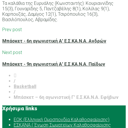
Τα καλάθια της Ευρυάλης (Κωνσταντής): Κουριαννίδης
15(3), Γουναρίδης 5, Παντζαβέλης 8(1), Κολίλας 9(1),
Καρπουζάς, Δαμίγος 12(1), Τσιρόπουλος 16(3),
Βασιλόπουλος, Αβραμίδης.
Prev post
Μπάσκετ - 6η αγωνιστική Α' Ε.Σ.ΚΑ.Ν.Α. Ανδρών
Next post
Μπάσκετ - 9η αγωνιστική Α' Ε.Σ.ΚΑ.Ν.Α. Παίδων
/
Basketball
/
Μπάσκετ – 6η αγωνιστική Γ’ Ε.Σ.ΚΑ.Ν.Α. Εφήβων
Χρήσιμα links
ΕOK (Ελληνική Ομοσπονδία Καλαθοσφαίρισης)
ΕΣΚΑΝΑ ( Ένωση Σωματείων Καλαθοσφαίρισης