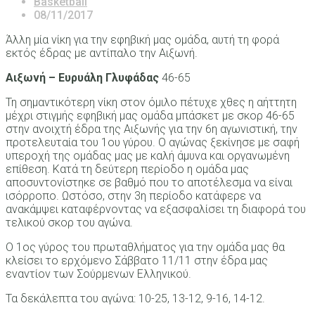
Basketball
08/11/2017
Άλλη μία νίκη για την εφηβική μας ομάδα, αυτή τη φορά
εκτός έδρας με αντίπαλο την Αιξωνή.
Αιξωνή – Ευρυάλη Γλυφάδας
46-65
Τη σημαντικότερη νίκη στον όμιλο πέτυχε χθες η αήττητη
μέχρι στιγμής εφηβική μας ομάδα μπάσκετ με σκορ 46-65
στην ανοιχτή έδρα της Αιξωνής για την 6η αγωνιστική, την
προτελευταία του 1ου γύρου. Ο αγώνας ξεκίνησε με σαφή
υπεροχή της ομάδας μας με καλή άμυνα και οργανωμένη
επίθεση. Κατά τη δεύτερη περίοδο η ομάδα μας
αποσυντονίστηκε σε βαθμό που το αποτέλεσμα να είναι
ισόρροπο. Ωστόσο, στην 3η περίοδο κατάφερε να
ανακάμψει καταφέρνοντας να εξασφαλίσει τη διαφορά του
τελικού σκορ του αγώνα.
Ο 1ος γύρος του πρωταθλήματος για την ομάδα μας θα
κλείσει το ερχόμενο Σάββατο 11/11 στην έδρα μας
εναντίον των Σούρμενων Ελληνικού.
Τα δεκάλεπτα του αγώνα: 10-25, 13-12, 9-16, 14-12.