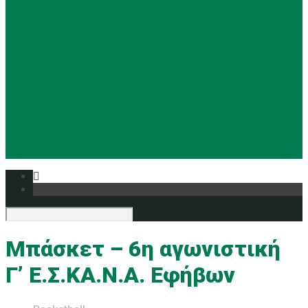
Basketball
Ρυθμική
Tennis
Yoga
Ευρυάλη TV
Δελτία τύπου
Μπάσκετ – 6η αγωνιστική
Γ’ Ε.Σ.ΚΑ.Ν.Α. Εφήβων