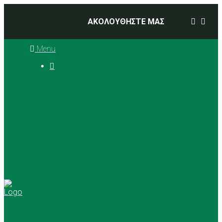
ΑΚΟΛΟΥΘΗΣΤΕ ΜΑΣ
Menu

Ιστορία
Διοικητικό Συμβούλιο
Προπονητές
Αθλήματα
Basketball
Αγώνες Μπάσκετ 2025 –
2026
Ρυθμική Γυμναστική
Tennis
Yoga
Γήπεδα