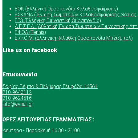
ΕOK (Ελληνική Ομοσπονδία Καλαθοσφαίρισης)
ΕΣΚΑΝΑ ( Ένωση Σωματείων Καλαθοσφαίρισης Νότιας 
ΕΓΟ (Ελληνική Γυμναστική Ομοσπονδία)
Α.Ε.Σ.Γ.Α. (Αθλητική Ένωση Σωματείων Γυμναστικής Αττ
ΕΦΟΑ (Tennis)
Ε.Φ.Ο.Μ. (Ελληνική Φίλαθλη Ομοσπονδία Μπέϊζμπολ)
Like us on facebook
Επικοινωνία
Σοφίας Βέμπο & Παλμύρας Γλυφάδα 16561
210-9643112
210-9624516
info@evriali.gr
ΩΡΕΣ ΛΕΙΤΟΥΡΓΙΑΣ ΓΡΑΜΜΑΤΕΙΑΣ :
Δευτέρα - Παρασκευή 16:30 - 21:00