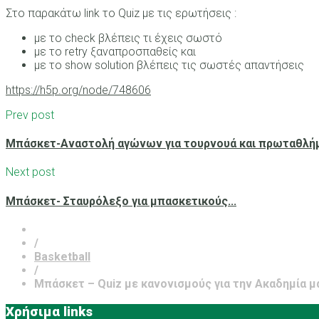
Στο παρακάτω link το Quiz με τις ερωτήσεις :
με το check βλέπεις τι έχεις σωστό
με το retry ξαναπροσπαθείς και
με το show solution βλέπεις τις σωστές απαντήσεις
https://h5p.org/node/748606
Prev post
Μπάσκετ-Αναστολή αγώνων για τουρνουά και πρωταθλή
Next post
Μπάσκετ- Σταυρόλεξο για μπασκετικούς...
/
Basketball
/
Μπάσκετ – Quiz με κανονισμούς για την Ακαδημία μ
Χρήσιμα links