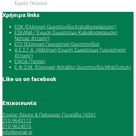
Ερμής Πειραιά
Χρήσιμα links
ΕOK (Ελληνική Ομοσπονδία Καλαθοσφαίρισης)
ΕΣΚΑΝΑ ( Ένωση Σωματείων Καλαθοσφαίρισης
Νότιας Αττικής)
ΕΓΟ (Ελληνική Γυμναστική Ομοσπονδία)
Α.Ε.Σ.Γ.Α. (Αθλητική Ένωση Σωματείων Γυμναστικής
Αττικής)
ΕΦΟΑ (Tennis)
Ε.Φ.Ο.Μ. (Ελληνική Φίλαθλη Ομοσπονδία Μπέϊζμπολ)
Like us on facebook
Επικοινωνία
Σοφίας Βέμπο & Παλμύρας Γλυφάδα 16561
210-9643112
210-9624516
info@evriali.gr