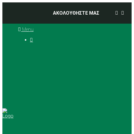
ΑΚΟΛΟΥΘΗΣΤΕ ΜΑΣ
Menu

Ιστορία
Διοικητικό Συμβούλιο
Προπονητές
Αθλήματα
Basketball
Αγώνες Μπάσκετ 2025 –
2026
Ρυθμική Γυμναστική
Tennis
Yoga
Γήπεδα