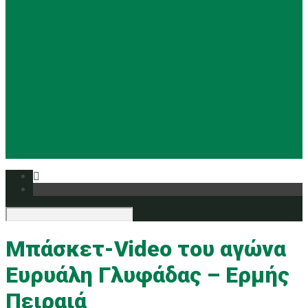
Basketball
Ρυθμική
Tennis
Yoga
Ευρυάλη TV
Δελτία τύπου
Μπάσκετ-Video του αγώνα
Ευρυάλη Γλυφάδας – Ερμής
Πειραιά