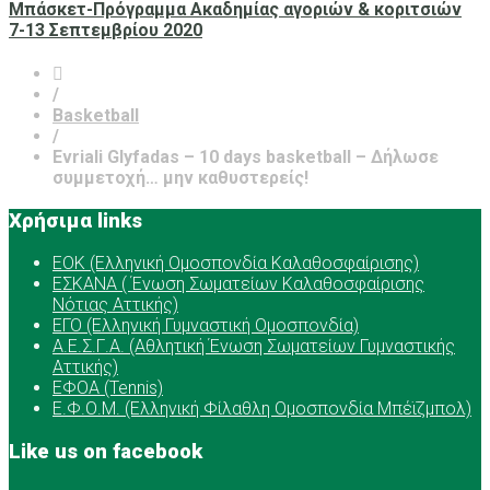
Μπάσκετ-Πρόγραμμα Ακαδημίας αγοριών & κοριτσιών
7-13 Σεπτεμβρίου 2020
/
Basketball
/
Evriali Glyfadas – 10 days basketball – Δήλωσε
συμμετοχή… μην καθυστερείς!
Χρήσιμα links
ΕOK (Ελληνική Ομοσπονδία Καλαθοσφαίρισης)
ΕΣΚΑΝΑ ( Ένωση Σωματείων Καλαθοσφαίρισης
Νότιας Αττικής)
ΕΓΟ (Ελληνική Γυμναστική Ομοσπονδία)
Α.Ε.Σ.Γ.Α. (Αθλητική Ένωση Σωματείων Γυμναστικής
Αττικής)
ΕΦΟΑ (Tennis)
Ε.Φ.Ο.Μ. (Ελληνική Φίλαθλη Ομοσπονδία Μπέϊζμπολ)
Like us on facebook