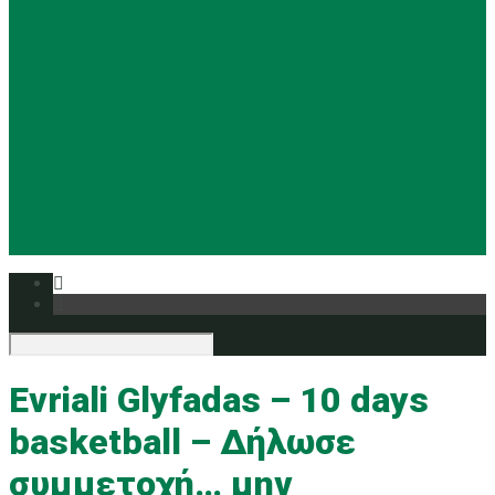
Basketball
Ρυθμική
Tennis
Yoga
Ευρυάλη TV
Δελτία τύπου
Evriali Glyfadas – 10 days
basketball – Δήλωσε
συμμετοχή… μην