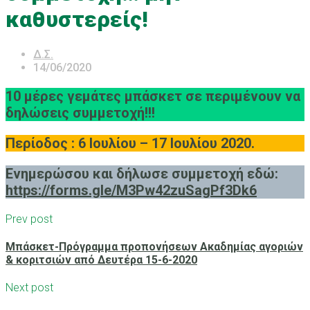
καθυστερείς!
Δ.Σ.
14/06/2020
10 μέρες γεμάτες μπάσκετ σε περιμένουν να
δηλώσεις συμμετοχή!!!
Περίοδος : 6 Ιουλίου – 17 Ιουλίου 2020.
Ενημερώσου και δήλωσε συμμετοχή εδώ:
https://forms.gle/M3Pw42zuSagPf3Dk6
Prev post
Μπάσκετ-Πρόγραμμα προπονήσεων Ακαδημίας αγοριών
& κοριτσιών από Δευτέρα 15-6-2020
Next post