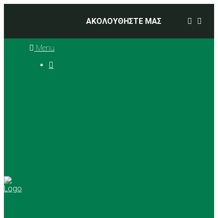
ΑΚΟΛΟΥΘΗΣΤΕ ΜΑΣ
Menu

Ιστορία
Διοικητικό Συμβούλιο
Προπονητές
Αθλήματα
Basketball
Αγώνες Μπάσκετ 2025 –
2026
Ρυθμική Γυμναστική
Tennis
Yoga
Γήπεδα