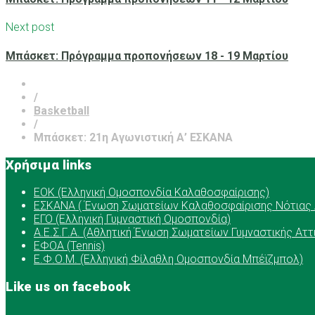
Next post
Μπάσκετ: Πρόγραμμα προπονήσεων 18 - 19 Μαρτίου
/
Basketball
/
Μπάσκετ: 21η Αγωνιστική Α’ ΕΣΚΑΝΑ
Χρήσιμα links
ΕOK (Ελληνική Ομοσπονδία Καλαθοσφαίρισης)
ΕΣΚΑΝΑ ( Ένωση Σωματείων Καλαθοσφαίρισης Νότιας 
ΕΓΟ (Ελληνική Γυμναστική Ομοσπονδία)
Α.Ε.Σ.Γ.Α. (Αθλητική Ένωση Σωματείων Γυμναστικής Αττ
ΕΦΟΑ (Tennis)
Ε.Φ.Ο.Μ. (Ελληνική Φίλαθλη Ομοσπονδία Μπέϊζμπολ)
Like us on facebook