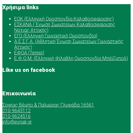
Χρήσιμα links
ΕOK (Ελληνική Ομοσπονδία Καλαθοσφαίρισης)
ΕΣΚΑΝΑ ( Ένωση Σωματείων Καλαθοσφαίρισης
Νότιας Αττικής)
ΕΓΟ (Ελληνική Γυμναστική Ομοσπονδία)
Α.Ε.Σ.Γ.Α. (Αθλητική Ένωση Σωματείων Γυμναστικής
Αττικής)
ΕΦΟΑ (Tennis)
Ε.Φ.Ο.Μ. (Ελληνική Φίλαθλη Ομοσπονδία Μπέϊζμπολ)
Like us on facebook
Επικοινωνία
Σοφίας Βέμπο & Παλμύρας Γλυφάδα 16561
210-9643112
210-9624516
info@evriali.gr