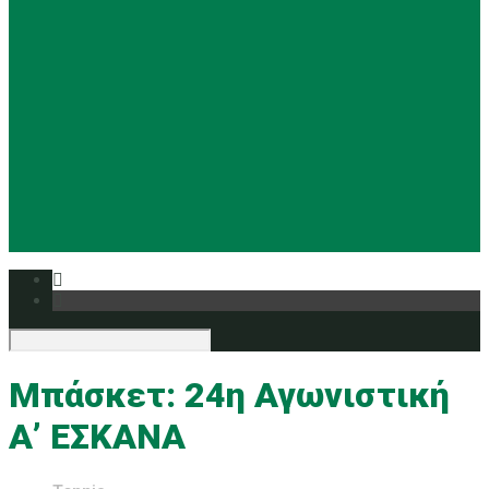
Basketball
Ρυθμική
Tennis
Yoga
Ευρυάλη TV
Δελτία τύπου
Μπάσκετ: 24η Αγωνιστική
Α’ ΕΣΚΑΝΑ