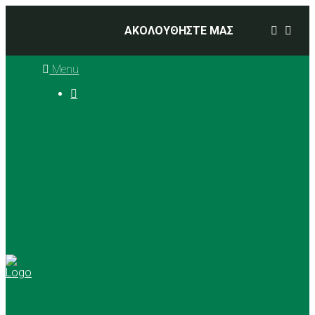
ΑΚΟΛΟΥΘΗΣΤΕ ΜΑΣ
Menu

Ιστορία
Διοικητικό Συμβούλιο
Προπονητές
Αθλήματα
Basketball
Αγώνες Μπάσκετ 2025 –
2026
Ρυθμική Γυμναστική
Tennis
Yoga
Γήπεδα