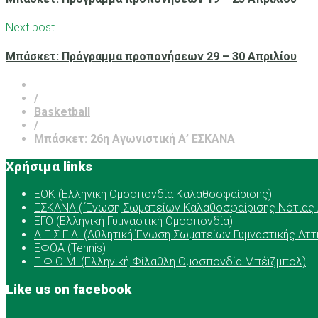
Next post
Μπάσκετ: Πρόγραμμα προπονήσεων 29 – 30 Απριλίου
/
Basketball
/
Μπάσκετ: 26η Αγωνιστική Α’ ΕΣΚΑΝΑ
Χρήσιμα links
ΕOK (Ελληνική Ομοσπονδία Καλαθοσφαίρισης)
ΕΣΚΑΝΑ ( Ένωση Σωματείων Καλαθοσφαίρισης Νότιας 
ΕΓΟ (Ελληνική Γυμναστική Ομοσπονδία)
Α.Ε.Σ.Γ.Α. (Αθλητική Ένωση Σωματείων Γυμναστικής Αττ
ΕΦΟΑ (Tennis)
Ε.Φ.Ο.Μ. (Ελληνική Φίλαθλη Ομοσπονδία Μπέϊζμπολ)
Like us on facebook