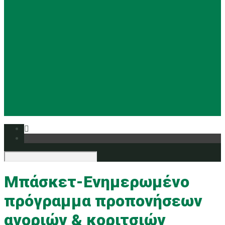
Basketball
Ρυθμική
Tennis
Yoga
Ευρυάλη TV
Δελτία τύπου
Μπάσκετ-Ενημερωμένο
πρόγραμμα προπονήσεων
αγοριών & κοριτσιών