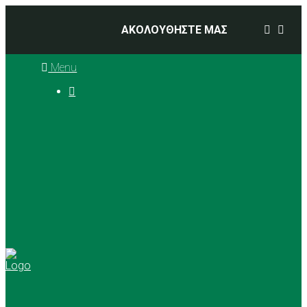
ΑΚΟΛΟΥΘΗΣΤΕ ΜΑΣ
Menu

Ιστορία
Διοικητικό Συμβούλιο
Προπονητές
Αθλήματα
Basketball
Αγώνες Μπάσκετ 2025 –
2026
Ρυθμική Γυμναστική
Tennis
Yoga
Γήπεδα