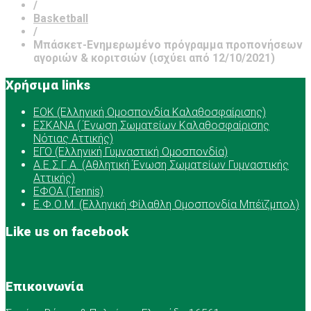
/
Basketball
/
Μπάσκετ-Ενημερωμένο πρόγραμμα προπονήσεων
αγοριών & κοριτσιών (ισχύει από 12/10/2021)
Χρήσιμα links
ΕOK (Ελληνική Ομοσπονδία Καλαθοσφαίρισης)
ΕΣΚΑΝΑ ( Ένωση Σωματείων Καλαθοσφαίρισης
Νότιας Αττικής)
ΕΓΟ (Ελληνική Γυμναστική Ομοσπονδία)
Α.Ε.Σ.Γ.Α. (Αθλητική Ένωση Σωματείων Γυμναστικής
Αττικής)
ΕΦΟΑ (Tennis)
Ε.Φ.Ο.Μ. (Ελληνική Φίλαθλη Ομοσπονδία Μπέϊζμπολ)
Like us on facebook
Επικοινωνία