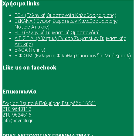
Χρήσιμα links
ΕOK (Ελληνική Ομοσπονδία Καλαθοσφαίρισης)
ΕΣΚΑΝΑ ( Ένωση Σωματείων Καλαθοσφαίρισης
Νότιας Αττικής)
ΕΓΟ (Ελληνική Γυμναστική Ομοσπονδία)
Α.Ε.Σ.Γ.Α. (Αθλητική Ένωση Σωματείων Γυμναστικής
Αττικής)
ΕΦΟΑ (Tennis)
Ε.Φ.Ο.Μ. (Ελληνική Φίλαθλη Ομοσπονδία Μπέϊζμπολ)
Like us on facebook
Επικοινωνία
Σοφίας Βέμπο & Παλμύρας Γλυφάδα 16561
210-9643112
210-9624516
info@evriali.gr
ΩΡΕΣ ΛΕΙΤΟΥΡΓΙΑΣ ΓΡΑΜΜΑΤΕΙΑΣ :