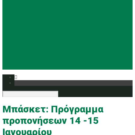
Basketball
Ρυθμική
Tennis
Yoga
Ευρυάλη TV
Δελτία τύπου
Μπάσκετ: Πρόγραμμα
προπονήσεων 14 -15
Ιανουαρίου