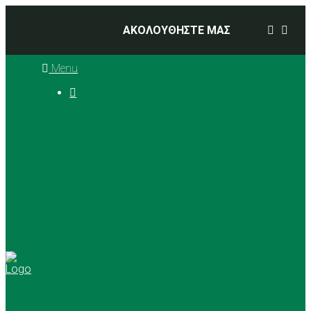
ΑΚΟΛΟΥΘΗΣΤΕ ΜΑΣ
Menu

Ιστορία
Διοικητικό Συμβούλιο
Προπονητές
Αθλήματα
Basketball
Αγώνες Μπάσκετ 2025 –
2026
Ρυθμική Γυμναστική
Tennis
Yoga
Γήπεδα