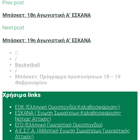
Prev post
Μπάσκετ: 18η Αγωνιστική Α’ ΕΣΚΑΝΑ
Next post
Μπάσκετ: 19η Αγωνιστική Α’ ΕΣΚΑΝΑ
/
Basketball
/
Μπάσκετ: Πρόγραμμα προπονήσεων 18 – 19
Φεβρουαρίου
Χρήσιμα links
ΕOK (Ελληνική Ομοσπονδία Καλαθοσφαίρισης)
ΕΣΚΑΝΑ ( Ένωση Σωματείων Καλαθοσφαίρισης
Νότιας Αττικής)
ΕΓΟ (Ελληνική Γυμναστική Ομοσπονδία)
Α.Ε.Σ.Γ.Α. (Αθλητική Ένωση Σωματείων Γυμναστικής
Αττικής)