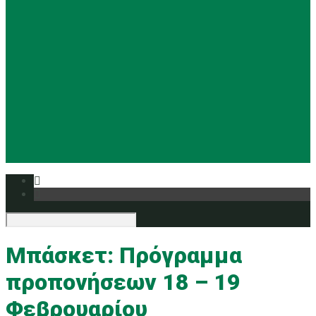
Basketball
Ρυθμική
Tennis
Yoga
Ευρυάλη TV
Δελτία τύπου
Μπάσκετ: Πρόγραμμα
προπονήσεων 18 – 19
Φεβρουαρίου