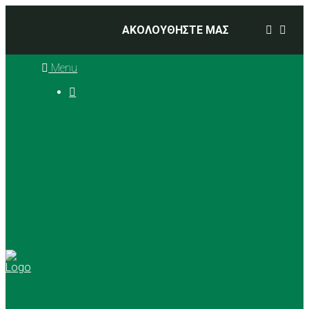
ΑΚΟΛΟΥΘΗΣΤΕ ΜΑΣ
Menu

Ιστορία
Διοικητικό Συμβούλιο
Προπονητές
Αθλήματα
Basketball
Αγώνες Μπάσκετ 2025 –
2026
Ρυθμική Γυμναστική
Tennis
Yoga
Γήπεδα