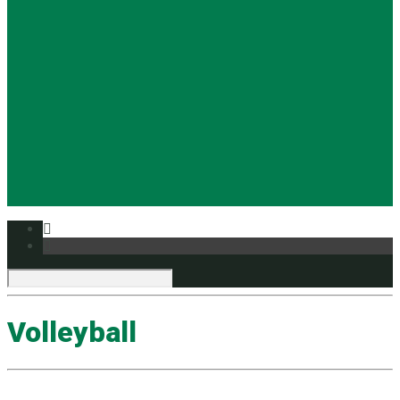
Basketball
Ρυθμική
Tennis
Yoga
Ευρυάλη TV
Δελτία τύπου
Volleyball