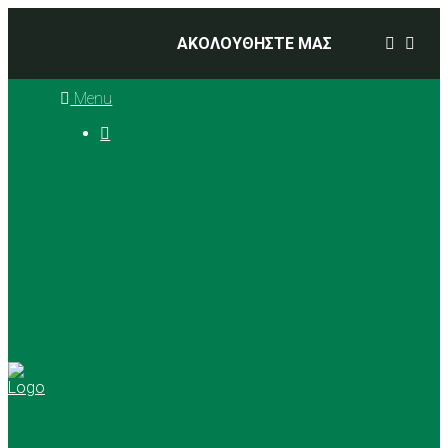
ΑΚΟΛΟΥΘΗΣΤΕ ΜΑΣ
Menu

Ιστορία
Διοικητικό Συμβούλιο
Προπονητές
Αθλήματα
Basketball
Αγώνες Μπάσκετ 2025 –
2026
Ρυθμική Γυμναστική
Tennis
Yoga
Γήπεδα