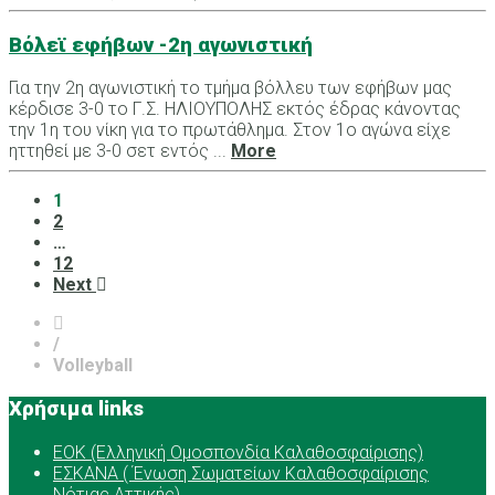
Βόλεϊ εφήβων -2η αγωνιστική
Για την 2η αγωνιστική το τμήμα βόλλευ των εφήβων μας
κέρδισε 3-0 το Γ.Σ. ΗΛΙΟΥΠΟΛΗΣ εκτός έδρας κάνοντας
την 1η του νίκη για το πρωτάθλημα. Στον 1ο αγώνα είχε
ηττηθεί με 3-0 σετ εντός ...
More
1
2
…
12
Next
/
Volleyball
Χρήσιμα links
ΕOK (Ελληνική Ομοσπονδία Καλαθοσφαίρισης)
ΕΣΚΑΝΑ ( Ένωση Σωματείων Καλαθοσφαίρισης
Νότιας Αττικής)