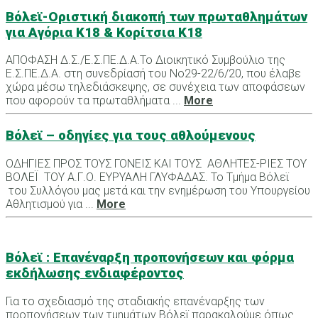
Βόλεϊ-Οριστική διακοπή των πρωταθλημάτων
για Αγόρια Κ18 & Κορίτσια Κ18
ΑΠΟΦΑΣΗ Δ.Σ./Ε.Σ.ΠΕ.Δ.Α.Το Διοικητικό Συμβούλιο της
Ε.Σ.ΠΕ.Δ.Α. στη συνεδρίασή του Νο29-22/6/20, που έλαβε
χώρα μέσω τηλεδιάσκεψης, σε συνέχεια των αποφάσεων
που αφορούν τα πρωταθλήματα ...
More
Βόλεϊ – οδηγίες για τους αθλούμενους
ΟΔΗΓΙΕΣ ΠΡΟΣ ΤΟΥΣ ΓΟΝΕΙΣ ΚΑΙ ΤΟΥΣ ΑΘΛΗΤΕΣ-ΡΙΕΣ ΤΟΥ
ΒΟΛΕΪ ΤΟΥ Α.Γ.Ο. ΕΥΡΥΑΛΗ ΓΛΥΦΑΔΑΣ. Το Τμήμα Βόλεϊ
του Συλλόγου μας μετά και την ενημέρωση του Υπουργείου
Αθλητισμού για ...
More
Βόλεϊ : Επανέναρξη προπονήσεων και φόρμα
εκδήλωσης ενδιαφέροντος
Για το σχεδιασμό της σταδιακής επανέναρξης των
προπονήσεων των τμημάτων Βόλεϊ παρακαλούμε όπως