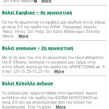
Σετ Κατά Μηδενι�...
More
Βόλεϊ Εφηβικό – 4η αγωνιστική
Για την 4η αγωνιστική το εφηβικό μας κέρδισε εντός έδρας
με σκορ 3-0 την ομάδα του ΑΟΝΑ . Περιγραφή Αγώνες
Νίκες Ήττες Σετ Υπέρ Σετ Κατά Μηδενισμοί Ελλιπής
Μείον ...
More
Βολεϊ γυναικών – 2η αγωνιστική
Με τη 2η νίκη του, στη 2η αγωνιστική του πρωταθλήματος
της Β΄ Εθνικής, συνέχισε το γυναικείο μας τμήμα, στον
εντός έδρας αγώνα με την ομάδα της ΔΡΑΠΕΤΣΩΝΑΣ με 3-
0 σετ (25-15, 25-15, 25-16) ...
More
Βόλεϊ Κύπελλο ανδρών
Το ανδρικό μας τμήμα ηττήθηκε στον ημιτελικό αγώνα
κυπέλλου από την ομάδα του ΙΑΣΩΝΑ ΚΕΡΑΤΣΙΝΙΟΥ με
σκορ 3-0 σετ και αποκλείστηκε από τον τελικό της
διοργάνωσης. Στην 1η φάση ...
More