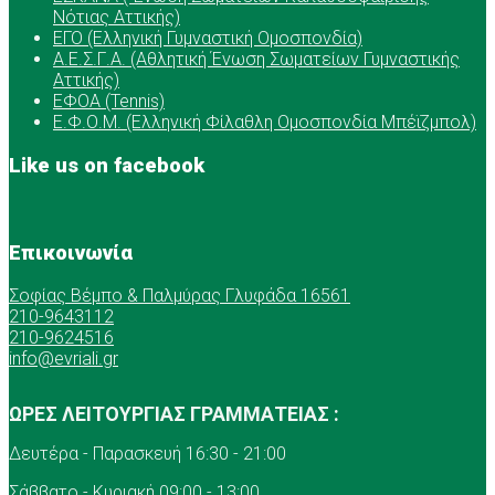
Νότιας Αττικής)
ΕΓΟ (Ελληνική Γυμναστική Ομοσπονδία)
Α.Ε.Σ.Γ.Α. (Αθλητική Ένωση Σωματείων Γυμναστικής
Αττικής)
ΕΦΟΑ (Tennis)
Ε.Φ.Ο.Μ. (Ελληνική Φίλαθλη Ομοσπονδία Μπέϊζμπολ)
Like us on facebook
Επικοινωνία
Σοφίας Βέμπο & Παλμύρας Γλυφάδα 16561
210-9643112
210-9624516
info@evriali.gr
ΩΡΕΣ ΛΕΙΤΟΥΡΓΙΑΣ ΓΡΑΜΜΑΤΕΙΑΣ :
Δευτέρα - Παρασκευή 16:30 - 21:00
Σάββατο - Κυριακή 09:00 - 13:00