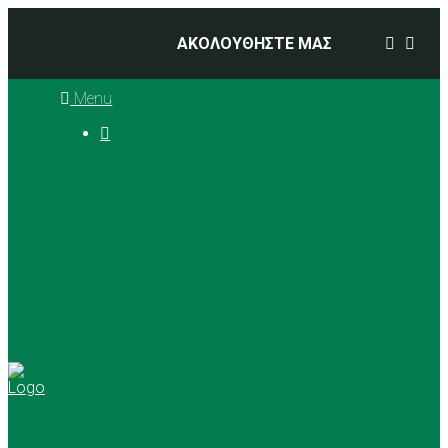
ΑΚΟΛΟΥΘΗΣΤΕ ΜΑΣ
Menu

Ιστορία
Διοικητικό Συμβούλιο
Προπονητές
Αθλήματα
Basketball
Αγώνες Μπάσκετ 2025 –
2026
Ρυθμική Γυμναστική
Tennis
Yoga
Γήπεδα