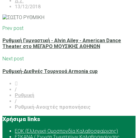
Δ.Σ.
13/12/2018
Prev post
Ρυθμική Γυμναστική - Alvin Ailey - American Dance
Theater στο ΜΕΓΑΡΟ ΜΟΥΣΙΚΗΣ ΑΘΗΝΩΝ
Next post
Ρυθμική-Διεθνές Τουρνουά Armonia cup
/
Ρυθμική
/
Ρυθμική-Ανοιχτές προπονήσεις
Χρήσιμα links
ΕOK (Ελληνική Ομοσπονδία Καλαθοσφαίρισης)
ΕΣΚΑΝΑ ( Ένωση Σωματείων Καλαθοσφαίρισης