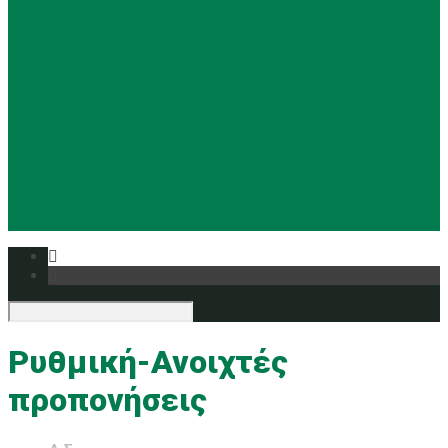
Basketball
Ρυθμική
Tennis
Yoga
Ευρυάλη TV
Δελτία τύπου
Ρυθμική-Ανοιχτές
προπονήσεις