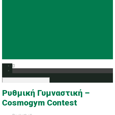
Basketball
Ρυθμική
Tennis
Yoga
Ευρυάλη TV
Δελτία τύπου
Ρυθμική Γυμναστική –
Cosmogym Contest