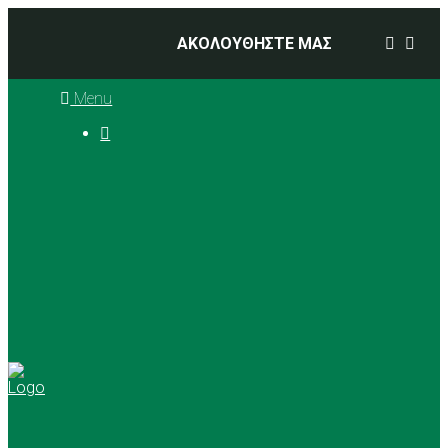
ΑΚΟΛΟΥΘΗΣΤΕ ΜΑΣ
Menu

Ιστορία
Διοικητικό Συμβούλιο
Προπονητές
Αθλήματα
Basketball
Αγώνες Μπάσκετ 2025 –
2026
Ρυθμική Γυμναστική
Tennis
Yoga
Γήπεδα