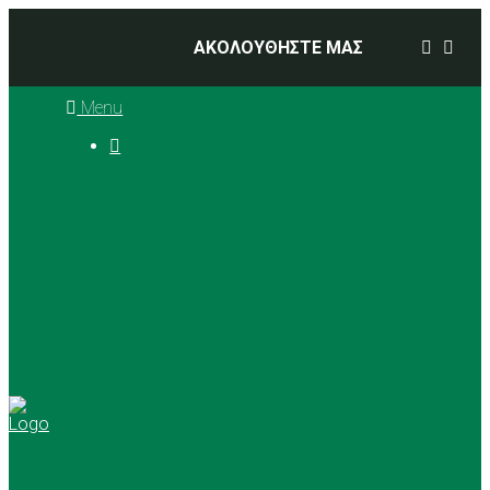
ΑΚΟΛΟΥΘΗΣΤΕ ΜΑΣ
Menu

Ιστορία
Διοικητικό Συμβούλιο
Προπονητές
Αθλήματα
Basketball
Αγώνες Μπάσκετ 2025 –
2026
Ρυθμική Γυμναστική
Tennis
Yoga
Γήπεδα