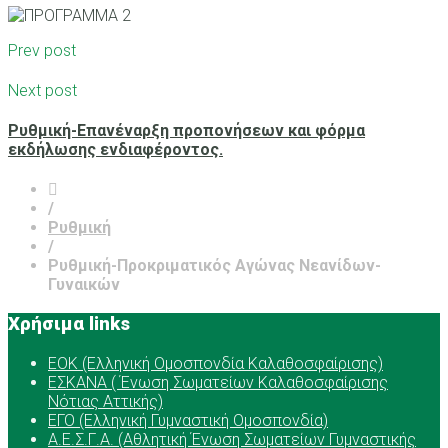
Prev post
Next post
Ρυθμική-Επανέναρξη προπονήσεων και φόρμα
εκδήλωσης ενδιαφέροντος.
/
Ρυθμική
/
Ρυθμική-Προκριματικός Αγώνας Νεανίδων-
Γυναικών
Χρήσιμα links
ΕOK (Ελληνική Ομοσπονδία Καλαθοσφαίρισης)
ΕΣΚΑΝΑ ( Ένωση Σωματείων Καλαθοσφαίρισης
Νότιας Αττικής)
ΕΓΟ (Ελληνική Γυμναστική Ομοσπονδία)
Α.Ε.Σ.Γ.Α. (Αθλητική Ένωση Σωματείων Γυμναστικής