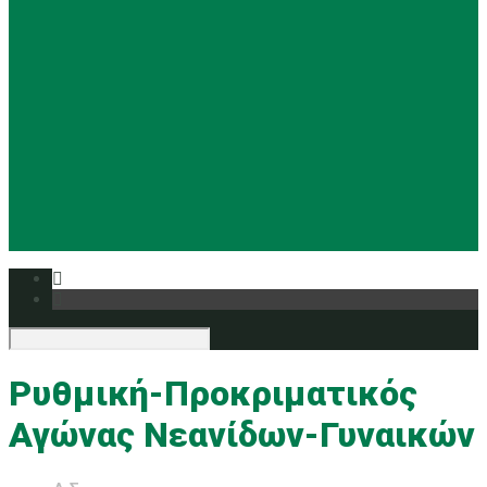
Basketball
Ρυθμική
Tennis
Yoga
Ευρυάλη TV
Δελτία τύπου
Ρυθμική-Προκριματικός
Αγώνας Νεανίδων-Γυναικών