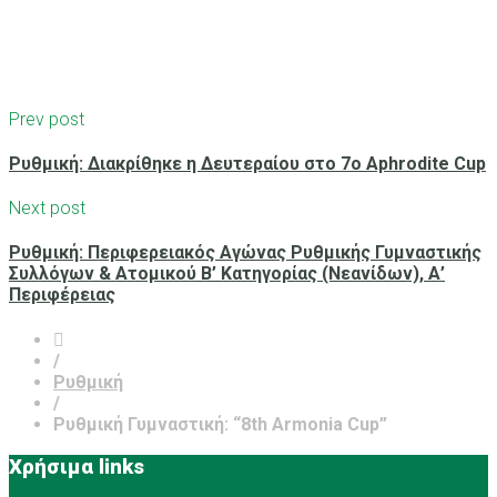
Prev post
Ρυθμική: Διακρίθηκε η Δευτεραίου στο 7ο Aphrodite Cup
Next post
Ρυθμική: Περιφερειακός Αγώνας Ρυθμικής Γυμναστικής
Συλλόγων & Ατομικού Β’ Κατηγορίας (Νεανίδων), Α’
Περιφέρειας
/
Ρυθμική
/
Ρυθμική Γυμναστική: “8th Armonia Cup”
Χρήσιμα links