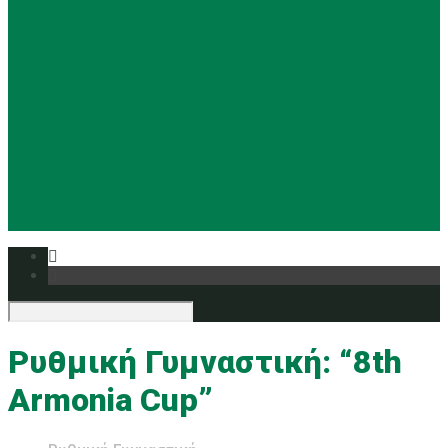
Basketball
Ρυθμική
Tennis
Yoga
Ευρυάλη TV
Δελτία τύπου
Ρυθμική Γυμναστική: “8th
Armonia Cup”