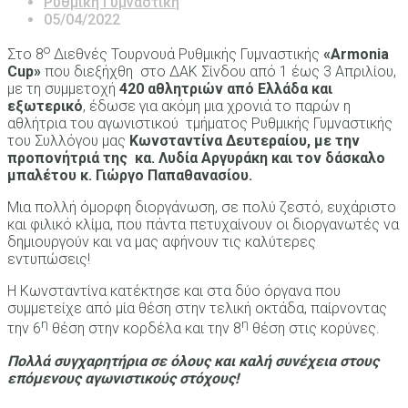
Ρυθμική Γυμναστική
05/04/2022
ο
Στο 8
Διεθνές Τουρνουά Ρυθμικής Γυμναστικής
«Armonia
Cup»
που διεξήχθη στo ΔΑΚ Σίνδου από 1 έως 3 Απριλίου,
με τη συμμετοχή
420 αθλητριών από Ελλάδα και
εξωτερικό
, έδωσε για ακόμη μια χρονιά το παρών η
αθλήτρια του αγωνιστικού τμήματος Ρυθμικής Γυμναστικής
του Συλλόγου μας
Κωνσταντίνα Δευτεραίου,
με την
προπονήτριά της κα. Λυδία Αργυράκη και τον δάσκαλο
μπαλέτου κ. Γιώργο Παπαθανασίου.
Μια πολλή όμορφη διοργάνωση, σε πολύ ζεστό, ευχάριστο
και φιλικό κλίμα, που πάντα πετυχαίνουν οι διοργανωτές να
δημιουργούν και να μας αφήνουν τις καλύτερες
εντυπώσεις!
Η Κωνσταντίνα κατέκτησε και στα δύο όργανα που
συμμετείχε από μία θέση στην τελική οκτάδα, παίρνοντας
η
η
την 6
θέση στην κορδέλα και την 8
θέση στις κορύνες.
Πολλά συγχαρητήρια σε όλους και καλή συνέχεια στους
επόμενους αγωνιστικούς στόχους!