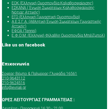
ΕOK (Ελληνική Ομοσπονδία Καλαθοσφαίρισης)
ΕΣΚΑΝΑ ( Ένωση Σωματείων Καλαθοσφαίρισης
Νότιας Αττικής)
ΕΓΟ (Ελληνική Γυμναστική Ομοσπονδία)
Α.Ε.Σ.Γ.Α. (Αθλητική Ένωση Σωματείων Γυμναστικής
Αττικής)
ΕΦΟΑ (Tennis)
Ε.Φ.Ο.Μ. (Ελληνική Φίλαθλη Ομοσπονδία Μπέϊζμπολ)
Like us on facebook
Επικοινωνία
Σοφίας Βέμπο & Παλμύρας Γλυφάδα 16561
210-9643112
210-9624516
info@evriali.gr
ΩΡΕΣ ΛΕΙΤΟΥΡΓΙΑΣ ΓΡΑΜΜΑΤΕΙΑΣ :
Δευτέρα - Παρασκευή 16:30 - 21:00