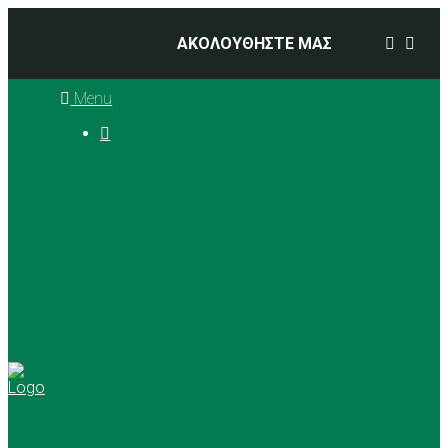
ΑΚΟΛΟΥΘΗΣΤΕ ΜΑΣ
Menu

Ιστορία
Διοικητικό Συμβούλιο
Προπονητές
Αθλήματα
Basketball
Αγώνες Μπάσκετ 2025 –
2026
Ρυθμική Γυμναστική
Tennis
Yoga
Γήπεδα