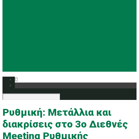
Basketball
Ρυθμική
Tennis
Yoga
Ευρυάλη TV
Δελτία τύπου
Ρυθμική: Μετάλλια και
διακρίσεις στο 3ο Διεθνές
Meeting Ρυθμικής