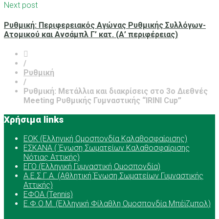
Next post
Ρυθμική: Περιφερειακός Αγώνας Ρυθμικής Συλλόγων-
Ατομικού και Ανσάμπλ Γ’ κατ. (Α’ περιφέρειας)
/
Ρυθμική
/
Ρυθμική: Μετάλλια και διακρίσεις στο 3ο Διεθνές
Meeting Ρυθμικής Γυμναστικής “IRINI Cup”
Χρήσιμα links
ΕOK (Ελληνική Ομοσπονδία Καλαθοσφαίρισης)
ΕΣΚΑΝΑ ( Ένωση Σωματείων Καλαθοσφαίρισης
Νότιας Αττικής)
ΕΓΟ (Ελληνική Γυμναστική Ομοσπονδία)
Α.Ε.Σ.Γ.Α. (Αθλητική Ένωση Σωματείων Γυμναστικής
Αττικής)
ΕΦΟΑ (Tennis)
Ε.Φ.Ο.Μ. (Ελληνική Φίλαθλη Ομοσπονδία Μπέϊζμπολ)