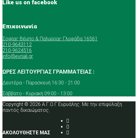
Like us on facebook
Επικοινωνία
Σοφίας Βέμπο & Παλμύρας Γλυφάδα 16561
210-9643112
210-9624516
info@evriali.gr
ΩΡΕΣ ΛΕΙΤΟΥΡΓΙΑΣ ΓΡΑΜΜΑΤΕΙΑΣ :
Δευτέρα - Παρασκευή 16:30 - 21:00
Σάββατο - Κυριακή 09:00 - 13:00
Copyright © 2026 Α.Γ.Ο.Γ Ευρυάλης. Με την επιφύλαξη
παντός δικαιώματος.
ΑΚΟΛΟΥΘΗΣΤΕ ΜΑΣ