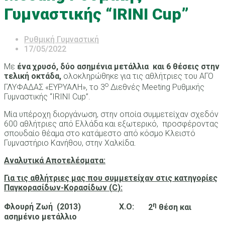
Γυμναστικής “IRINI Cup”
Ρυθμική Γυμναστική
17/05/2022
Με
ένα χρυσό, δύο ασημένια μετάλλια
και 6 θέσεις στην
τελική οκτάδα,
ολοκληρώθηκε για τις αθλήτριες του ΑΓΟ
ο
ΓΛΥΦΑΔΑΣ «ΕΥΡΥΑΛΗ», το 3
Διεθνές Meeting Ρυθμικής
Γυμναστικής “IRINI Cup”.
Μία υπέροχη διοργάνωση, στην οποία συμμετείχαν σχεδόν
600 αθλήτριες από Ελλάδα και εξωτερικό, προσφέροντας
σπουδαίο θέαμα στο κατάμεστο από κόσμο Κλειστό
Γυμναστήριο Κανήθου, στην Χαλκίδα.
Αναλυτικά Αποτελέσματα:
Για τις αθλήτριες μας που συμμετείχαν στις κατηγορίες
Παγκορασίδων-Κορασίδων (
C
):
η
Φλουρή Ζωή
(2013)
Χ.Ο
:
2
θέση και
ασημένιο μετάλλιο