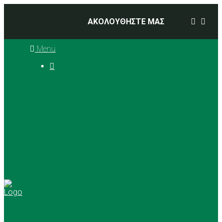
ΑΚΟΛΟΥΘΗΣΤΕ ΜΑΣ
Menu

Ιστορία
Διοικητικό Συμβούλιο
Προπονητές
Αθλήματα
Basketball
Αγώνες Μπάσκετ 2025 –
2026
Ρυθμική Γυμναστική
Tennis
Yoga
Γήπεδα