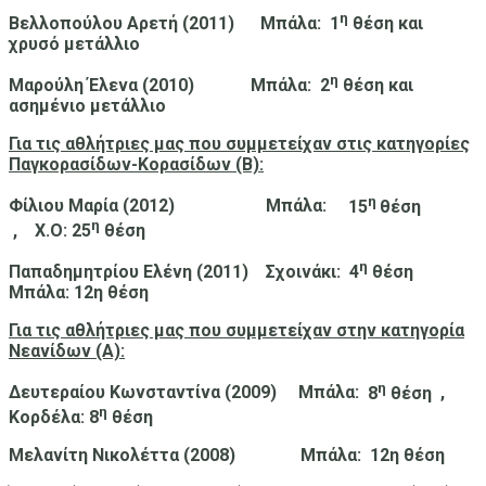
η
Βελλοπούλου Αρετή (2011)
Μπάλα
:
1
θέση και
χρυσό μετάλλιο
η
Μαρούλη Έλενα (2010)
Μπάλα:
2
θέση και
ασημένιο μετάλλιο
Για τις αθλήτριες μας που συμμετείχαν στις κατηγορίες
Παγκορασίδων-Κορασίδων (Β):
η
Φίλιου Μαρία (2012)
Μπάλα
:
15
θέση
η
,
Χ.Ο
:
25
θέση
η
Παπαδημητρίου Ελένη (2011)
Σχοινάκι
:
4
θέση
Μπάλα: 12η θέση
Για τις αθλήτριες μας που συμμετείχαν στην κατηγορία
Νεανίδων (Α):
η
Δευτεραίου Κωνσταντίνα (2009)
Μπάλα:
8
θέση
,
η
Κορδέλα
: 8
θέση
Μελανίτη Νικολέττα (2008)
Μπάλα:
12η θέση