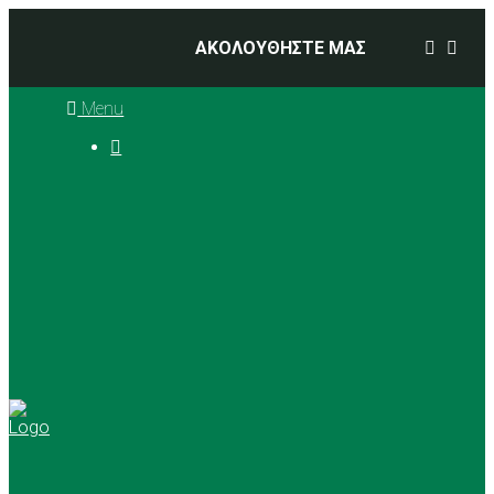
ΑΚΟΛΟΥΘΗΣΤΕ ΜΑΣ
Menu

Ιστορία
Διοικητικό Συμβούλιο
Προπονητές
Αθλήματα
Basketball
Αγώνες Μπάσκετ 2025 –
2026
Ρυθμική Γυμναστική
Tennis
Yoga
Γήπεδα