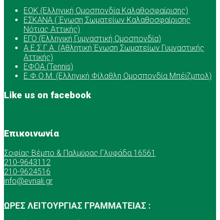
ΕOK (Ελληνική Ομοσπονδία Καλαθοσφαίρισης)
ΕΣΚΑΝΑ ( Ένωση Σωματείων Καλαθοσφαίρισης
Νότιας Αττικής)
ΕΓΟ (Ελληνική Γυμναστική Ομοσπονδία)
Α.Ε.Σ.Γ.Α. (Αθλητική Ένωση Σωματείων Γυμναστικής
Αττικής)
ΕΦΟΑ (Tennis)
Ε.Φ.Ο.Μ. (Ελληνική Φίλαθλη Ομοσπονδία Μπέϊζμπολ)
Like us on facebook
Επικοινωνία
Σοφίας Βέμπο & Παλμύρας Γλυφάδα 16561
210-9643112
210-9624516
info@evriali.gr
ΩΡΕΣ ΛΕΙΤΟΥΡΓΙΑΣ ΓΡΑΜΜΑΤΕΙΑΣ :