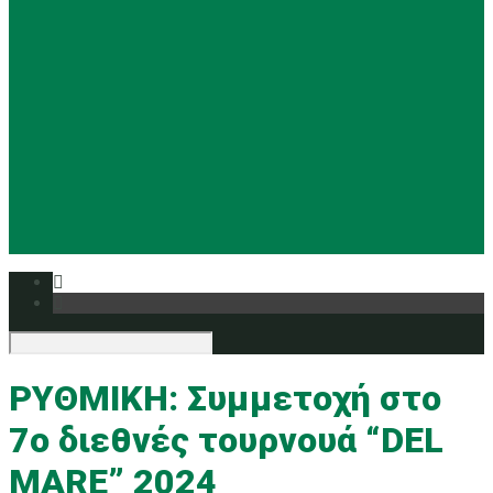
Basketball
Ρυθμική
Tennis
Yoga
Ευρυάλη TV
Δελτία τύπου
ΡΥΘΜΙΚΗ: Συμμετοχή στο
7o διεθνές τουρνουά “DEL
MARE” 2024