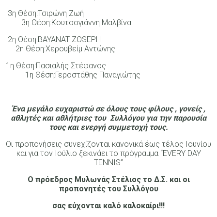
3η Θέση:Τσιρώνη Ζωή
3η Θέση:Κουτσογιάννη Μαλβίνα
2η Θέση:BAYANAT ZOSEPH
2η Θέση:Χερουβείμ Αντώνης
1η Θέση:Πασιαλής Στέφανος
1η Θέση:Γεροστάθης Παναγιώτης
Ένα μεγάλο ευχαριστώ σε όλους τους φίλους , γονείς ,
αθλητές και αθλήτριες του Συλλόγου για την παρουσία
τους και ενεργή συμμετοχή τους.
Οι προπονήσεις συνεχίζονται κανονικά έως τέλος Ιουνίου
και για τον Ιούλιο ξεκινάει το πρόγραμμα “EVERY DAY
TENNIS”
Ο πρόεδρος Μυλωνάς Στέλιος το Δ.Σ. και οι
προπονητές του Συλλόγου
σας εύχονται καλό καλοκαίρι!!!