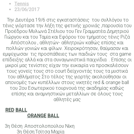
Tennis
23/06/2017
Την Δευτέρα 19/6 στις εγκαταστάσεις του συλλόγου το
τένις γιόρτασε την λήξη της φετινής χρονιάς ,παρουσία του
Προέδρου Μυλωνά Στέλιου του Γεν.Γραμματέα Δημητριού
Γιώργου και του Ταμία και Εφόρου του τμήματος τένις Ριζά
Απόστολου , αθλητών- αθλητριών καθώς επίσης και
πολλών γονιών και φίλων. Χειροκρότησαν, θαύμασαν και
εμψύχωσαν τις προσπάθειες των παιδιών τους στα game
επίδειξης αλλά και στα συναγωνιστικά παιχνίδια . Επίσης οι
μικροί μας τενίστες είχαν την ευκαιρία να προσκαλέσουν
τους γονείς τους στο court δείχνοντάς τους τα μυστικά
του αθλήματος.Στο τέλος της γιορτής ακολούθησαν οι
απονομές των κυπέλλων στους νικητές red & orange ball
του 2ου Εσωτερικού τουρνουά της ακαδημίας καθώς
επίσης και αναμνηστικών μεταλλίων σε όλους τους
αθλητές μας
RED
BALL
ORANGE
BALL
3η Θέση :Αποστολοπούλου Νίκη
3η Θέση:Τσίτσα Μαρία