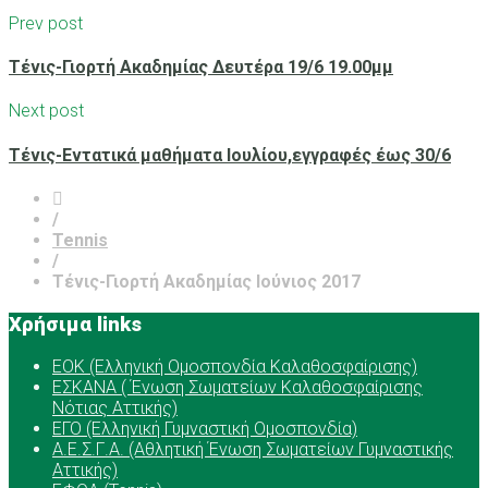
Prev post
Tένις-Γιορτή Ακαδημίας Δευτέρα 19/6 19.00μμ
Next post
Τένις-Εντατικά μαθήματα Ιουλίου,εγγραφές έως 30/6
/
Tennis
/
Tένις-Γιορτή Ακαδημίας Ιούνιος 2017
Χρήσιμα links
ΕOK (Ελληνική Ομοσπονδία Καλαθοσφαίρισης)
ΕΣΚΑΝΑ ( Ένωση Σωματείων Καλαθοσφαίρισης
Νότιας Αττικής)
ΕΓΟ (Ελληνική Γυμναστική Ομοσπονδία)
Α.Ε.Σ.Γ.Α. (Αθλητική Ένωση Σωματείων Γυμναστικής
Αττικής)