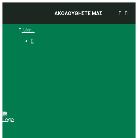
ΑΚΟΛΟΥΘΗΣΤΕ ΜΑΣ
Menu

Ιστορία
Διοικητικό Συμβούλιο
Προπονητές
Αθλήματα
Basketball
Αγώνες Μπάσκετ 2025 –
2026
Ρυθμική Γυμναστική
Tennis
Yoga
Γήπεδα