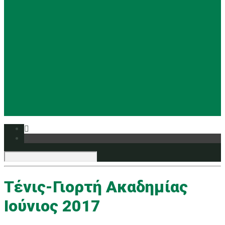
Basketball
Ρυθμική
Tennis
Yoga
Ευρυάλη TV
Δελτία τύπου
Tένις-Γιορτή Ακαδημίας
Ιούνιος 2017