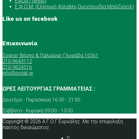
ΕΦΟΑ (Tennis)
Ε.Φ.Ο.Μ. (Ελληνική Φίλαθλη Ομοσπονδία Μπέϊζμπολ)
Like us on facebook
Επικοινωνία
Σοφίας Βέμπο & Παλμύρας Γλυφάδα 16561
210-9643112
210-9624516
info@evriali.gr
ΩΡΕΣ ΛΕΙΤΟΥΡΓΙΑΣ ΓΡΑΜΜΑΤΕΙΑΣ :
Δευτέρα - Παρασκευή 16:30 - 21:00
Σάββατο - Κυριακή 09:00 - 13:00
Copyright © 2026 Α.Γ.Ο.Γ Ευρυάλης. Με την επιφύλαξη
παντός δικαιώματος.