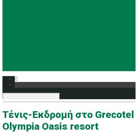
Basketball
Ρυθμική
Tennis
Yoga
Ευρυάλη TV
Δελτία τύπου
Tένις-Εκδρομή στο Grecotel
Olympia Oasis resort