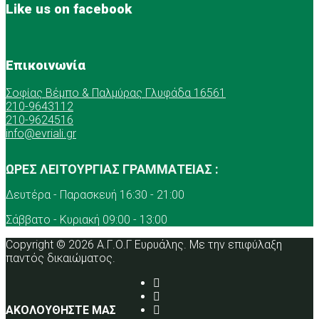
Like us on facebook
Επικοινωνία
Σοφίας Βέμπο & Παλμύρας Γλυφάδα 16561
210-9643112
210-9624516
info@evriali.gr
ΩΡΕΣ ΛΕΙΤΟΥΡΓΙΑΣ ΓΡΑΜΜΑΤΕΙΑΣ :
Δευτέρα - Παρασκευή 16:30 - 21:00
Σάββατο - Κυριακή 09:00 - 13:00
Copyright © 2026 Α.Γ.Ο.Γ Ευρυάλης. Με την επιφύλαξη
παντός δικαιώματος.
ΑΚΟΛΟΥΘΗΣΤΕ ΜΑΣ