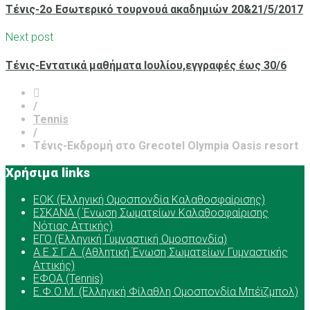
Tένις-2ο Εσωτερικό τουρνουά ακαδημιών 20&21/5/2017
Next post
Τένις-Εντατικά μαθήματα Ιουλίου,εγγραφές έως 30/6
/
Tennis
/
Tένις-Εκδρομή στο Grecotel Olympia Oasis resort
Χρήσιμα links
ΕOK (Ελληνική Ομοσπονδία Καλαθοσφαίρισης)
ΕΣΚΑΝΑ ( Ένωση Σωματείων Καλαθοσφαίρισης
Νότιας Αττικής)
ΕΓΟ (Ελληνική Γυμναστική Ομοσπονδία)
Α.Ε.Σ.Γ.Α. (Αθλητική Ένωση Σωματείων Γυμναστικής
Αττικής)
ΕΦΟΑ (Tennis)
Ε.Φ.Ο.Μ. (Ελληνική Φίλαθλη Ομοσπονδία Μπέϊζμπολ)