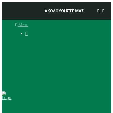
ΑΚΟΛΟΥΘΗΣΤΕ ΜΑΣ
Menu

Ιστορία
Διοικητικό Συμβούλιο
Προπονητές
Αθλήματα
Basketball
Αγώνες Μπάσκετ 2025 –
2026
Ρυθμική Γυμναστική
Tennis
Yoga
Γήπεδα