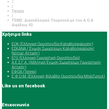
/
Tennis
/
ΤΕΝΙΣ: Διασυλλογικό Τουρνουά με τον Α.Ο.Α
Αιγάλεω 92
Χρήσιμα links
ΕOK (Ελληνική Ομοσπονδία Καλαθοσφαίρισης)
ΕΣΚΑΝΑ ( Ένωση Σωματείων Καλαθοσφαίρισης
Νότιας Αττικής)
ΕΓΟ (Ελληνική Γυμναστική Ομοσπονδία)
Α.Ε.Σ.Γ.Α. (Αθλητική Ένωση Σωματείων Γυμναστικής
Αττικής)
ΕΦΟΑ (Tennis)
Ε.Φ.Ο.Μ. (Ελληνική Φίλαθλη Ομοσπονδία Μπέϊζμπολ)
Like us on facebook
Επικοινωνία