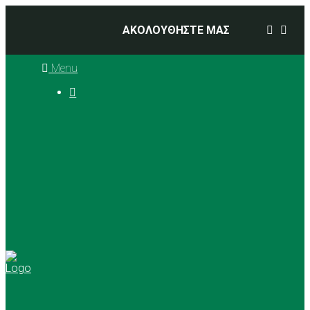
ΑΚΟΛΟΥΘΗΣΤΕ ΜΑΣ
Menu

Ιστορία
Διοικητικό Συμβούλιο
Προπονητές
Αθλήματα
Basketball
Αγώνες Μπάσκετ 2025 –
2026
Ρυθμική Γυμναστική
Tennis
Yoga
Γήπεδα