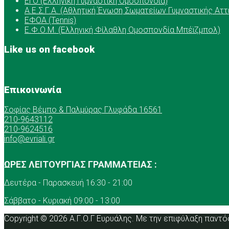
ΕΓΟ (Ελληνική Γυμναστική Ομοσπονδία)
Α.Ε.Σ.Γ.Α. (Αθλητική Ένωση Σωματείων Γυμναστικής Αττ
ΕΦΟΑ (Tennis)
Ε.Φ.Ο.Μ. (Ελληνική Φίλαθλη Ομοσπονδία Μπέϊζμπολ)
Like us on facebook
Επικοινωνία
Σοφίας Βέμπο & Παλμύρας Γλυφάδα 16561
210-9643112
210-9624516
info@evriali.gr
ΩΡΕΣ ΛΕΙΤΟΥΡΓΙΑΣ ΓΡΑΜΜΑΤΕΙΑΣ :
Δευτέρα - Παρασκευή 16:30 - 21:00
Σάββατο - Κυριακή 09:00 - 13:00
Copyright © 2026 Α.Γ.Ο.Γ Ευρυάλης. Με την επιφύλαξη παντό