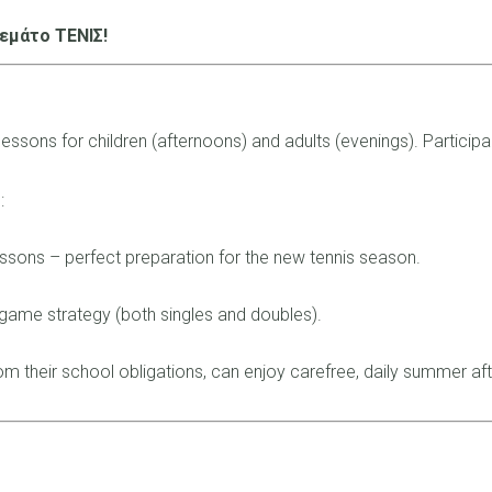
γεμάτο ΤΕΝΙΣ!
 lessons for children (afternoons) and adults (evenings). Partici
:
 lessons – perfect preparation for the new tennis season.
 game strategy (both singles and doubles).
m their school obligations, can enjoy carefree, daily summer aft