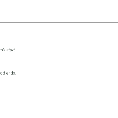
’s start.
iod ends.