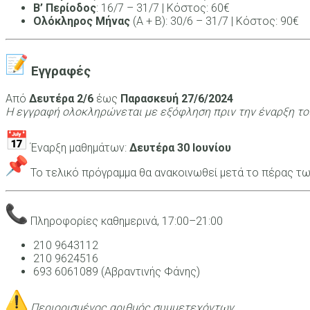
Β’ Περίοδος
: 16/7 – 31/7 | Κόστος: 60€
Ολόκληρος Μήνας
(Α + Β): 30/6 – 31/7 | Κόστος: 90€
Εγγραφές
Από
Δευτέρα 2/6
έως
Παρασκευή 27/6/2024
Η εγγραφή ολοκληρώνεται με εξόφληση πριν την έναρξη τ
Έναρξη μαθημάτων:
Δευτέρα 30 Ιουνίου
Το τελικό πρόγραμμα θα ανακοινωθεί μετά το πέρας τ
Πληροφορίες καθημερινά, 17:00–21:00
210 9643112
210 9624516
693 6061089 (Αβραντινής Φάνης)
Περιορισμένος αριθμός συμμετεχόντων