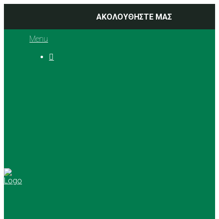
ΑΚΟΛΟΥΘΗΣΤΕ ΜΑΣ
Menu

Ιστορία
Διοικητικό Συμβούλιο
Προπονητές
Αθλήματα
Basketball
Αγώνες Μπάσκετ 2025 –
2026
Ρυθμική Γυμναστική
Tennis
Yoga
Γήπεδα