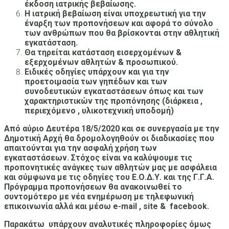
έκδοση ιατρικής βεβαίωσης.
Η ιατρική βεβαίωση είναι υποχρεωτική για την
έναρξη των προπονήσεων και αφορά το σύνολο
των ανθρώπων που θα βρίσκονται στην αθλητική
εγκατάσταση.
Θα τηρείται κατάσταση εισερχομένων &
εξερχομένων αθλητών & προσωπικού.
Ειδικές οδηγίες υπάρχουν και για την
προετοιμασία των γηπέδων και των
συνοδευτικών εγκαταστάσεων όπως και των
χαρακτηριστικών της προπόνησης (διάρκεια ,
περιεχόμενο , υλικοτεχνική υποδομή)
Από αύριο Δευτέρα 18/5/2020 και σε συνεργασία με την
Δημοτική Αρχή θα δρομολογηθούν οι διαδικασίες που
απαιτούνται για την ασφαλή χρήση των
εγκαταστάσεων.
Στόχος είναι να καλύψουμε τις
προπονητικές ανάγκες των αθλητών μας με ασφάλεια
και σύμφωνα με τις οδηγίες του Ε.Ο.Δ.Υ. και της Γ.Γ.Α.
Πρόγραμμα προπονήσεων θα ανακοινωθεί το
συντομότερο με νέα ενημέρωση με τηλεφωνική
επικοινωνία αλλά και μέσω e-mail , site & facebook.
Παρακάτω υπάρχουν αναλυτικές πληροφορίες όμως