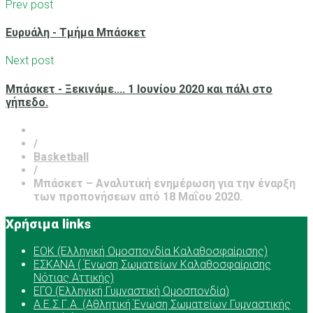
Prev post
Ευρυάλη - Τμήμα Μπάσκετ
Next post
Μπάσκετ - Ξεκινάμε.... 1 Ιουνίου 2020 και πάλι στο
γήπεδο.
/
Basketball
/
Μπάσκετ – Αναλυτική ενημέρωση για την έναρξη
των προπονήσεων από 18 Μαΐου 2020.
Χρήσιμα links
ΕOK (Ελληνική Ομοσπονδία Καλαθοσφαίρισης)
ΕΣΚΑΝΑ ( Ένωση Σωματείων Καλαθοσφαίρισης
Νότιας Αττικής)
ΕΓΟ (Ελληνική Γυμναστική Ομοσπονδία)
Α.Ε.Σ.Γ.Α. (Αθλητική Ένωση Σωματείων Γυμναστικής