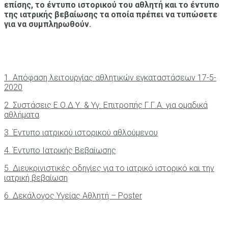
επίσης, το έντυπο ιστορικού του αθλητή και το έντυπο
της ιατρικής βεβαίωσης τα οποία πρέπει να τυπώσετε
για να συμπληρωθούν.
1. Απόφαση λειτουργίας αθλητικών εγκαταστάσεων 17-5-
2020
2. Συστάσεις Ε.Ο.Δ.Υ. & Υγ. Επιτροπής Γ.Γ.Α. για ομαδικά
αθλήματα
3. Έντυπο ιατρικού ιστορικού αθλούμενου
4. Έντυπο Ιατρικής Βεβαίωσης
5. Διευκρινιστικές οδηγίες για το ιατρικό ιστορικό και την
ιατρική βεβαίωση
6. Δεκάλογος Υγείας Αθλητή – Poster