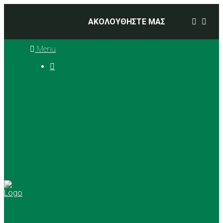
ΑΚΟΛΟΥΘΗΣΤΕ ΜΑΣ
Menu

Ιστορία
Διοικητικό Συμβούλιο
Προπονητές
Αθλήματα
Basketball
Αγώνες Μπάσκετ 2025 –
2026
Ρυθμική Γυμναστική
Tennis
Yoga
Γήπεδα