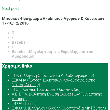
Next post
Μπάσκετ-Πρόγραμμα Ακαδημίας Αγοριών & Κοριτσιών
17-18/12/2016
/
Baseball
/
Baseball-Μεγάλη νίκη της Ευρυάλης επί του
Αμαρουσίου
Χρήσιμα links
ΕOK (Ελληνική Ομοσπονδία Καλαθοσφαίρισης)
ΕΣΚΑΝΑ ( Ένωση Σωματείων Καλαθοσφαίρισης
Νότιας Αττικής)
ΕΓΟ (Ελληνική Γυμναστική Ομοσπονδία)
Α.Ε.Σ.Γ.Α. (Αθλητική Ένωση Σωματείων Γυμναστικής
Αττικής)
ΕΦΟΑ (Tennis)
Ε.Φ.Ο.Μ. (Ελληνική Φίλαθλη Ομοσπονδία Μπέϊζμπολ)