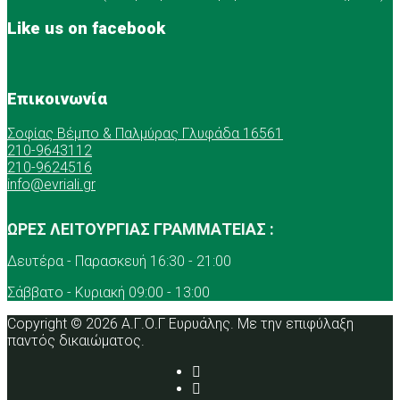
Like us on facebook
Επικοινωνία
Σοφίας Βέμπο & Παλμύρας Γλυφάδα 16561
210-9643112
210-9624516
info@evriali.gr
ΩΡΕΣ ΛΕΙΤΟΥΡΓΙΑΣ ΓΡΑΜΜΑΤΕΙΑΣ :
Δευτέρα - Παρασκευή 16:30 - 21:00
Σάββατο - Κυριακή 09:00 - 13:00
Copyright © 2026 Α.Γ.Ο.Γ Ευρυάλης. Με την επιφύλαξη
παντός δικαιώματος.