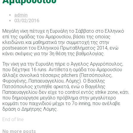
Αμαρουσίου
admin
03/02/2016
Μεγάλη νίκη πέτυχε η Ευρυάλη το Σάββατο στο Ελληνικό
επί της ομάδας του Αμαρουσίου, βάσει της οποίας
κλειδώνει και μαθηματικά την συμμετοχή της στην
postseason του Ελληνικού Πρωταθλήματος 2014, ενώ
κάνει σκέψεις για την 3η θέση της βαθμολογίας.
Την νίκη για την Ευρυάλη πήρε ο Άγγελος Αργυρόπουλος,
που δέχτηκε 16 runs. Αντίθετα η ομάδα του Αμαρουσίου
άλλαξε συνολικά τέσσερις pitchers (Πατσόπουλος,
Φυρογένης, Παπαευαγγελίου, Λόμης). Ο Βασίλης
Πατσόπουλος χτυπήθε αρκετά, ενώ ο Βαγγέλης
Παπαευαγγελίου δεν είχε το control εντός strike zone, κάτι
που δημιούργησε μεγάλο πρόβλημα στην μεγαλύτερο
κομμάτι του παιχνιδιού μέχρι το 7ο inning, που ανέλαβε
δράση ο Δημήτρης Λόμης.
End of line
No more posts