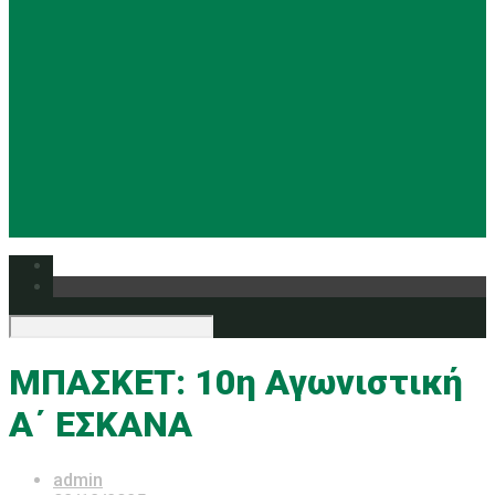
Basketball
Ρυθμική
Tennis
Yoga
Ευρυάλη TV
Δελτία τύπου
ΜΠΑΣΚΕΤ: 10η Αγωνιστική
Α΄ ΕΣΚΑΝΑ
admin