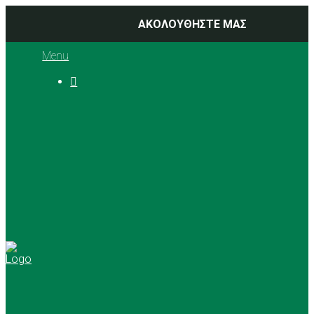
ΑΚΟΛΟΥΘΗΣΤΕ ΜΑΣ
Menu

Ιστορία
Διοικητικό Συμβούλιο
Προπονητές
Αθλήματα
Basketball
Αγώνες Μπάσκετ 2025 –
2026
Ρυθμική Γυμναστική
Tennis
Yoga
Γήπεδα