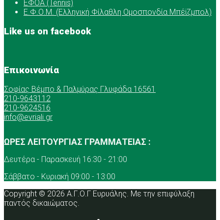
ΕΦΟΑ (Tennis)
Ε.Φ.Ο.Μ. (Ελληνική Φίλαθλη Ομοσπονδία Μπέϊζμπολ)
Like us on facebook
Επικοινωνία
Σοφίας Βέμπο & Παλμύρας Γλυφάδα 16561
210-9643112
210-9624516
info@evriali.gr
ΩΡΕΣ ΛΕΙΤΟΥΡΓΙΑΣ ΓΡΑΜΜΑΤΕΙΑΣ :
Δευτέρα - Παρασκευή 16:30 - 21:00
Σάββατο - Κυριακή 09:00 - 13:00
Copyright © 2026 Α.Γ.Ο.Γ Ευρυάλης. Με την επιφύλαξη
παντός δικαιώματος.