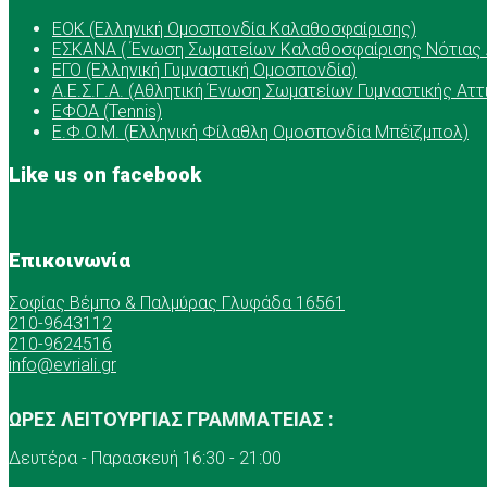
ΕOK (Ελληνική Ομοσπονδία Καλαθοσφαίρισης)
ΕΣΚΑΝΑ ( Ένωση Σωματείων Καλαθοσφαίρισης Νότιας 
ΕΓΟ (Ελληνική Γυμναστική Ομοσπονδία)
Α.Ε.Σ.Γ.Α. (Αθλητική Ένωση Σωματείων Γυμναστικής Αττ
ΕΦΟΑ (Tennis)
Ε.Φ.Ο.Μ. (Ελληνική Φίλαθλη Ομοσπονδία Μπέϊζμπολ)
Like us on facebook
Επικοινωνία
Σοφίας Βέμπο & Παλμύρας Γλυφάδα 16561
210-9643112
210-9624516
info@evriali.gr
ΩΡΕΣ ΛΕΙΤΟΥΡΓΙΑΣ ΓΡΑΜΜΑΤΕΙΑΣ :
Δευτέρα - Παρασκευή 16:30 - 21:00