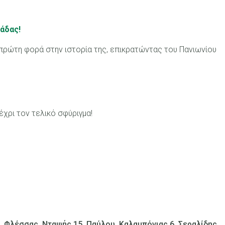
άδας!
 πρώτη φορά στην ιστορία της, επικρατώντας του Πανιωνίου
χρι τον τελικό σφύριγμα!
, Φλέσσας, Νταψής 15, Παύλου, Καλαμπόγιας 6, Σεραλίδης,