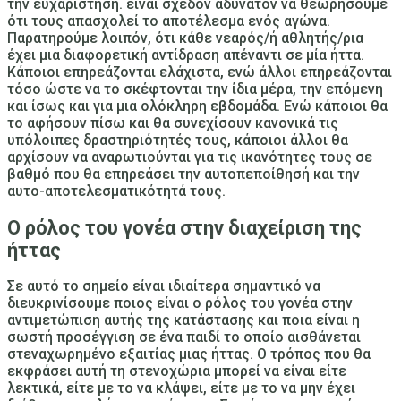
την ευχαρίστηση.
είναι σχεδόν αδύνατον να θεωρήσουμε
ότι τους απασχολεί το αποτέλεσμα ενός αγώνα
.
Παρατηρούμε λοιπόν, ότι κάθε νεαρός/ή αθλητής/ρια
έχει μια διαφορετική αντίδραση απέναντι σε μία ήττα.
Κάποιοι επηρεάζονται ελάχιστα, ενώ άλλοι επηρεάζονται
τόσο ώστε να το σκέφτονται την ίδια μέρα, την επόμενη
και ίσως και για μια ολόκληρη εβδομάδα. Ενώ κάποιοι θα
το αφήσουν πίσω και θα συνεχίσουν κανονικά τις
υπόλοιπες δραστηριότητές τους, κάποιοι άλλοι θα
αρχίσουν να αναρωτιούνται για τις ικανότητες τους σε
βαθμό που θα επηρεάσει την αυτοπεποίθησή και την
αυτο-αποτελεσματικότητά τους.
Ο ρόλος του γονέα στην διαχείριση της
ήττας
Σε αυτό το σημείο είναι ιδιαίτερα σημαντικό να
διευκρινίσουμε ποιος είναι ο ρόλος του γονέα στην
αντιμετώπιση αυτής της κατάστασης και
ποια είναι η
σωστή προσέγγιση σε ένα παιδί το οποίο αισθάνεται
στεναχωρημένο εξαιτίας μιας ήττας
. Ο τρόπος που θα
εκφράσει αυτή τη στενοχώρια μπορεί να είναι είτε
λεκτικά, είτε με το να κλάψει, είτε με το να μην έχει