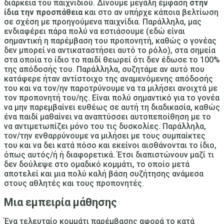
διάρκεια του παιχνιδιού
. Δίνουμε μεγάλη έμφαση
στην
ίδια την προσπάθεια
και στο αν υπήρχε κάποια βελτίωση
σε σχέση με προηγούμενα παιχνίδια. Παράλληλα, μας
ενδιαφέρει πάρα πολύ να εστιάσουμε (εδώ είναι
σημαντική η παρέμβαση του προπονητή, καθώς ο γονέας
δεν μπορεί να αντικαταστήσει αυτό το ρόλο), στα σημεία
στα οποία το ίδιο το παιδί
θεωρεί ότι δεν έδωσε το 100%
της απόδοσής του
. Παράλληλα, συζητάμε αν αυτό που
κατάφερε ήταν αντίστοιχο της αναμενόμενης απόδοσής
του και να τον/ην παροτρύνουμε να τα μιλήσει ανοιχτά με
τον προπονητή του/ης. Είναι πολύ σημαντικό για το γονέα
να μην παρεμβαίνει ευθέως σε αυτή τη διαδικασία, καθώς
ένα παιδί μαθαίνει να αναπτύσσει αυτοπεποίθηση με το
να
αντιμετωπίζει μόνο του τις δυσκολίες
. Παράλληλα,
τον/την ενθαρρύνουμε να μιλήσει με τους συμπαίκτες
του και να δει κατά πόσο και εκείνοι αισθάνονται το ίδιο,
όπως αυτός/ή ή διαφορετικά.
Έτσι διαπιστώνουν μαζί τι
δεν δούλεψε στο ομαδικό κομμάτι, το οποίο μετά
αποτελεί και μια πολύ καλή βάση συζήτησης ανάμεσα
στους αθλητές και τους προπονητές.
Μια εμπειρία μάθησης
Ένα τελευταίο κομμάτι παρέμβασης αφορά το κατά