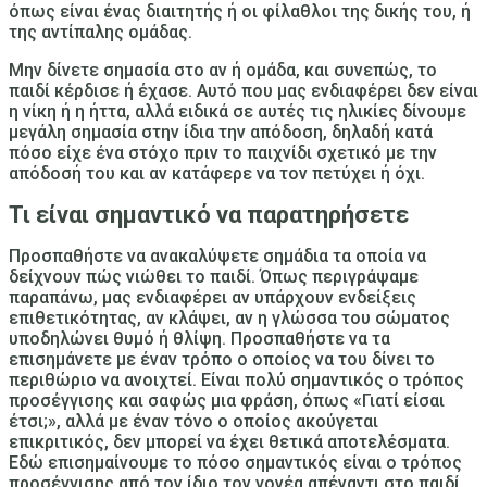
όπως είναι ένας διαιτητής ή οι φίλαθλοι της δικής του, ή
της αντίπαλης ομάδας.
Μην δίνετε σημασία στο αν ή ομάδα, και συνεπώς, το
παιδί κέρδισε ή έχασε. Αυτό που μας ενδιαφέρει δεν είναι
η νίκη ή η ήττα, αλλά ειδικά σε αυτές τις ηλικίες
δίνουμε
μεγάλη σημασία στην ίδια την απόδοση
, δηλαδή κατά
πόσο είχε ένα στόχο πριν το παιχνίδι σχετικό με την
απόδοσή του και αν κατάφερε να τον πετύχει ή όχι.
Τι είναι σημαντικό να παρατηρήσετε
Προσπαθήστε να ανακαλύψετε σημάδια τα οποία να
δείχνουν πώς νιώθει το παιδί. Όπως περιγράψαμε
παραπάνω,
μας ενδιαφέρει αν υπάρχουν ενδείξεις
επιθετικότητας, αν κλάψει, αν η γλώσσα του σώματος
υποδηλώνει θυμό ή θλίψη
. Προσπαθήστε να τα
επισημάνετε με έναν τρόπο ο οποίος να του δίνει το
περιθώριο να ανοιχτεί. Είναι πολύ σημαντικός ο τρόπος
προσέγγισης και σαφώς μια φράση, όπως «Γιατί είσαι
έτσι;», αλλά με έναν τόνο ο οποίος ακούγεται
επικριτικός, δεν μπορεί να έχει θετικά αποτελέσματα.
Εδώ επισημαίνουμε το πόσο σημαντικός είναι
ο τρόπος
προσέγγισης από τον ίδιο τον γονέα απέναντι στο παιδί
.