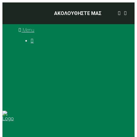
ΑΚΟΛΟΥΘΗΣΤΕ ΜΑΣ
Menu

Ιστορία
Διοικητικό Συμβούλιο
Προπονητές
Αθλήματα
Basketball
Αγώνες Μπάσκετ 2025 –
2026
Ρυθμική Γυμναστική
Tennis
Yoga
Γήπεδα