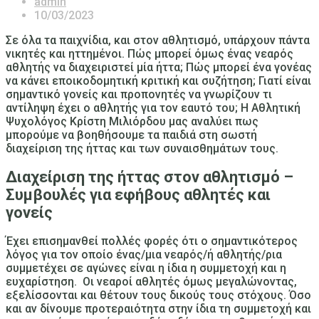
admin
10/03/2023
Σε όλα τα παιχνίδια, και στον αθλητισμό, υπάρχουν πάντα
νικητές και ηττημένοι. Πώς μπορεί όμως ένας νεαρός
αθλητής να διαχειριστεί μία ήττα; Πώς μπορεί ένα γονέας
να κάνει εποικοδομητική κριτική και συζήτηση; Γιατί είναι
σημαντικό γονείς και προπονητές να γνωρίζουν τι
αντίληψη έχει ο αθλητής για τον εαυτό του; Η Αθλητική
Ψυχολόγος Κρίστη Μιλιόρδου μας αναλύει πως
μπορούμε να βοηθήσουμε τα παιδιά στη σωστή
διαχείριση της ήττας και των συναισθημάτων τους.
Διαχείριση της ήττας στον αθλητισμό –
Συμβουλές για εφήβους αθλητές και
γονείς
Έχει επισημανθεί πολλές φορές ότι ο σημαντικότερος
λόγος για τον οποίο ένας/μια νεαρός/ή αθλητής/ρια
συμμετέχει σε αγώνες είναι η ίδια η συμμετοχή και η
ευχαρίστηση. Οι νεαροί αθλητές όμως μεγαλώνοντας,
εξελίσσονται και θέτουν τους δικούς τους στόχους. Όσο
και αν δίνουμε προτεραιότητα στην ίδια τη συμμετοχή και