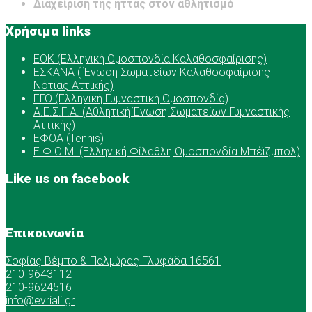
Διαχείριση της ήττας στον αθλητισμό
Χρήσιμα links
ΕOK (Ελληνική Ομοσπονδία Καλαθοσφαίρισης)
ΕΣΚΑΝΑ ( Ένωση Σωματείων Καλαθοσφαίρισης
Νότιας Αττικής)
ΕΓΟ (Ελληνική Γυμναστική Ομοσπονδία)
Α.Ε.Σ.Γ.Α. (Αθλητική Ένωση Σωματείων Γυμναστικής
Αττικής)
ΕΦΟΑ (Tennis)
Ε.Φ.Ο.Μ. (Ελληνική Φίλαθλη Ομοσπονδία Μπέϊζμπολ)
Like us on facebook
Επικοινωνία
Σοφίας Βέμπο & Παλμύρας Γλυφάδα 16561
210-9643112
210-9624516
info@evriali.gr