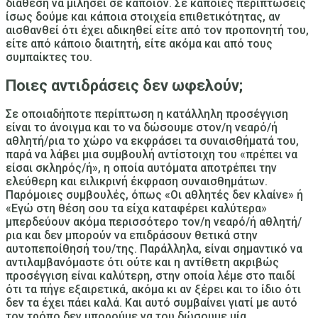
διάθεση να μιλήσει σε κάποιον. Σε κάποιες περιπτώσεις
ίσως δούμε και κάποια στοιχεία επιθετικότητας, αν
αισθανθεί ότι έχει αδικηθεί είτε από τον προπονητή του,
είτε από κάποιο διαιτητή, είτε ακόμα και από τους
συμπαίκτες του.
Ποιες αντιδράσεις δεν ωφελούν;
Σε οποιαδήποτε περίπτωση η κατάλληλη προσέγγιση
είναι το άνοιγμα και το να δώσουμε στον/η νεαρό/ή
αθλητή/ρια το χώρο
να εκφράσει τα συναισθήματά του
,
παρά να λάβει μια συμβουλή αντίστοιχη του «πρέπει να
είσαι σκληρός/ή», η οποία αυτόματα αποτρέπει την
ελεύθερη και ειλικρινή έκφραση συναισθημάτων.
Παρόμοιες συμβουλές, όπως «Οι αθλητές δεν κλαίνε» ή
«Εγώ στη θέση σου τα είχα καταφέρει καλύτερα»
μπερδεύουν ακόμα περισσότερο τον/η νεαρό/ή αθλητή/
ρια και δεν μπορούν να επιδράσουν θετικά στην
αυτοπεποίθησή του/της. Παράλληλα, είναι σημαντικό να
αντιλαμβανόμαστε ότι ούτε και η αντίθετη ακριβώς
προσέγγιση είναι καλύτερη, στην οποία λέμε στο παιδί
ότι τα πήγε εξαιρετικά, ακόμα κι αν ξέρει και το ίδιο ότι
δεν τα έχει πάει καλά. Και αυτό συμβαίνει γιατί με αυτό
τον τρόπο δεν μπορούμε να του δώσουμε μία