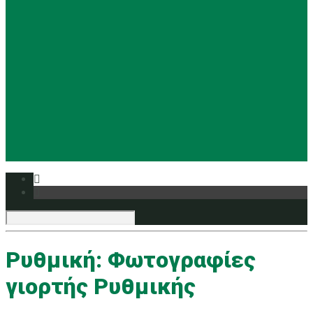
Basketball
Ρυθμική
Tennis
Yoga
Ευρυάλη TV
Δελτία τύπου
Ρυθμική: Φωτογραφίες
γιορτής Ρυθμικής