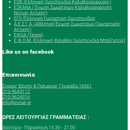
ΕOK (Ελληνική Ομοσπονδία Καλαθοσφαίρισης)
ΕΣΚΑΝΑ ( Ένωση Σωματείων Καλαθοσφαίρισης
Νότιας Αττικής)
ΕΓΟ (Ελληνική Γυμναστική Ομοσπονδία)
Α.Ε.Σ.Γ.Α. (Αθλητική Ένωση Σωματείων Γυμναστικής
Αττικής)
ΕΦΟΑ (Tennis)
Ε.Φ.Ο.Μ. (Ελληνική Φίλαθλη Ομοσπονδία Μπέϊζμπολ)
Like us on facebook
Επικοινωνία
Σοφίας Βέμπο & Παλμύρας Γλυφάδα 16561
210-9643112
210-9624516
info@evriali.gr
ΩΡΕΣ ΛΕΙΤΟΥΡΓΙΑΣ ΓΡΑΜΜΑΤΕΙΑΣ :
Δευτέρα - Παρασκευή 16:30 - 21:00