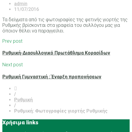
admin
11/07/2016
Τα δείγματα από τις φωτογραφίες της φετινής γιορτής της
Ρυθμικής βρίσκονται στα γραφεία του συλλόγου μας για
όποιον θέλει να παραγγείλει.
Prev post
Ρυθμική-Διασυλλογικό Πρωτάθλημα Κορασίδων
Next post
Ρυθμική Γυμναστική : Έναρξη προπονήσεων
/
Ρυθμική
/
Ρυθμική: Φωτογραφίες γιορτής Ρυθμικής
Χρήσιμα links