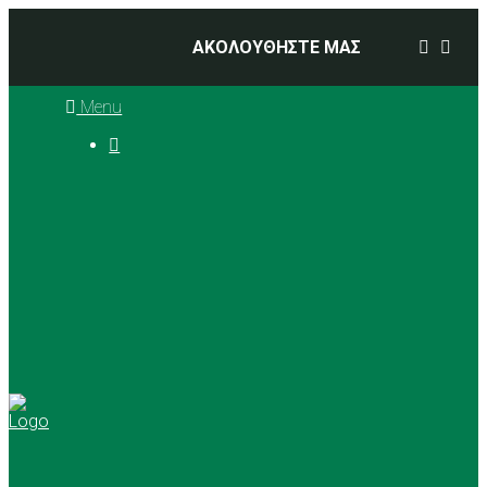
ΑΚΟΛΟΥΘΗΣΤΕ ΜΑΣ
Menu

Ιστορία
Διοικητικό Συμβούλιο
Προπονητές
Αθλήματα
Basketball
Αγώνες Μπάσκετ 2025 –
2026
Ρυθμική Γυμναστική
Tennis
Yoga
Γήπεδα