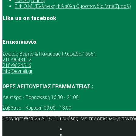
ΕΦΟΑ (Tennis)
Ε.Φ.Ο.Μ. (Ελληνική Φίλαθλη Ομοσπονδία Μπέϊζμπολ)
Like us on facebook
Επικοινωνία
Σοφίας Βέμπο & Παλμύρας Γλυφάδα 16561
210-9643112
210-9624516
info@evriali.gr
ΩΡΕΣ ΛΕΙΤΟΥΡΓΙΑΣ ΓΡΑΜΜΑΤΕΙΑΣ :
Δευτέρα - Παρασκευή 16:30 - 21:00
Σάββατο - Κυριακή 09:00 - 13:00
Copyright © 2026 Α.Γ.Ο.Γ Ευρυάλης. Με την επιφύλαξη παντό