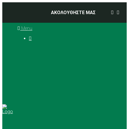
ΑΚΟΛΟΥΘΗΣΤΕ ΜΑΣ
Menu

Ιστορία
Διοικητικό Συμβούλιο
Προπονητές
Αθλήματα
Basketball
Αγώνες Μπάσκετ 2025 –
2026
Ρυθμική Γυμναστική
Tennis
Yoga
Γήπεδα