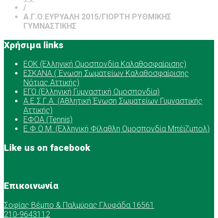
/
Α.Γ.Ο.ΕΥΡΥΑΛΗ 2015/ΓΙΟΡΤΗ ΡΥΘΜΙΚΗΣ
ΓΥΜΝΑΣΤΙΚΗΣ
Χρήσιμα links
ΕOK (Ελληνική Ομοσπονδία Καλαθοσφαίρισης)
ΕΣΚΑΝΑ ( Ένωση Σωματείων Καλαθοσφαίρισης
Νότιας Αττικής)
ΕΓΟ (Ελληνική Γυμναστική Ομοσπονδία)
Α.Ε.Σ.Γ.Α. (Αθλητική Ένωση Σωματείων Γυμναστικής
Αττικής)
ΕΦΟΑ (Tennis)
Ε.Φ.Ο.Μ. (Ελληνική Φίλαθλη Ομοσπονδία Μπέϊζμπολ)
Like us on facebook
Επικοινωνία
Σοφίας Βέμπο & Παλμύρας Γλυφάδα 16561
210-9643112