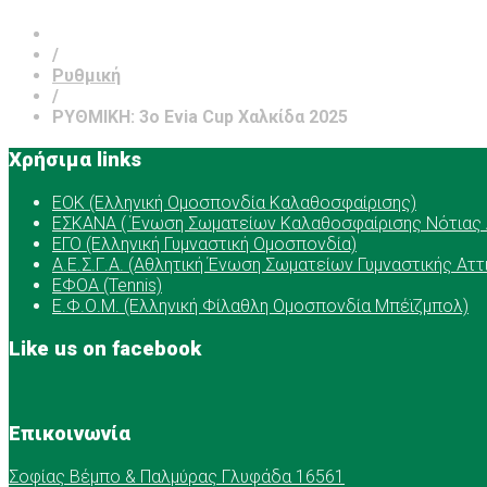
/
Ρυθμική
/
ΡΥΘΜΙΚΗ: 3o Evia Cup Χαλκίδα 2025
Χρήσιμα links
ΕOK (Ελληνική Ομοσπονδία Καλαθοσφαίρισης)
ΕΣΚΑΝΑ ( Ένωση Σωματείων Καλαθοσφαίρισης Νότιας 
ΕΓΟ (Ελληνική Γυμναστική Ομοσπονδία)
Α.Ε.Σ.Γ.Α. (Αθλητική Ένωση Σωματείων Γυμναστικής Αττ
ΕΦΟΑ (Tennis)
Ε.Φ.Ο.Μ. (Ελληνική Φίλαθλη Ομοσπονδία Μπέϊζμπολ)
Like us on facebook
Επικοινωνία
Σοφίας Βέμπο & Παλμύρας Γλυφάδα 16561