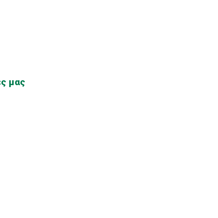
ες μας